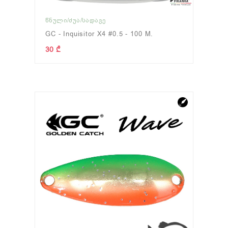
ᲬᲜᲣᲚᲘ/ᲫᲣᲐ/ᲡᲐᲓᲐᲕᲔ
GC - Inquisitor X4 #0.5 - 100 M.
30 ₾