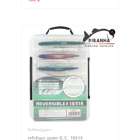
ᲩᲐᲜᲗᲐ/ᲧᲣᲗᲘ
Ორმაგი Ყუთი G.C. 16514