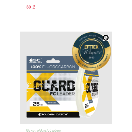
30 ₾
ᲬᲜᲣᲚᲘ/ᲫᲣᲐ/ᲡᲐᲓᲐᲕᲔ