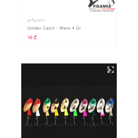
ᲧᲐᲜᲧᲐᲚᲐ
Golden Catch - Wave 4 Gr.
10 ₾