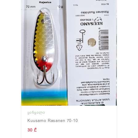
ᲧᲐᲜᲧᲐᲚᲐ
Kuusamo Rasanen 70-10
30 ₾