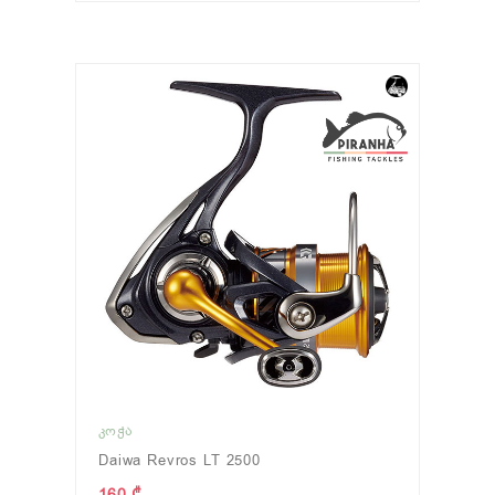
ᲙᲝᲭᲐ
Daiwa Revros LT 2500
160 ₾