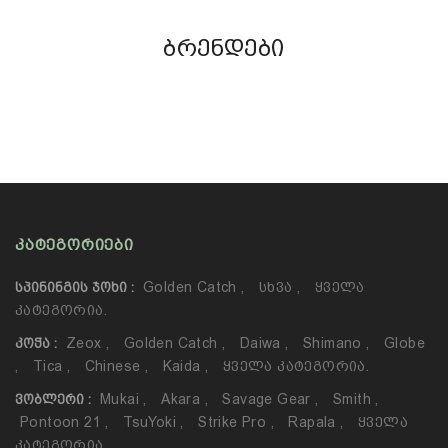
ბრენდები
ᲙᲐᲢᲔᲒᲝᲠᲘᲔᲑᲘ
Golden Catch
,
Სხვა
,
Ყველა
ᲡᲞᲘᲜᲘᲜᲒᲘᲡ ᲯᲝᲮᲘ :
Კატეგორია.
Zeox
,
Golden Catch
,
Daiwa
,
Shimano
,
Globe
ᲙᲝᲭᲐ :
,
Tica
,
Chinese
,
Kaida
,
Ყველა Კატეგორია.
Mukai
,
Akara
,
Savage Gear
,
Smith
,
ᲕᲝᲑᲚᲔᲠᲘ :
Pontoon 21
,
TsuYoki
,
Strike Pro
,
Rapala
,
Ყველა
Კატეგორია.