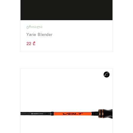
ᲢᲠᲘᲐᲚᲐ
Yarie Blender
22 ₾