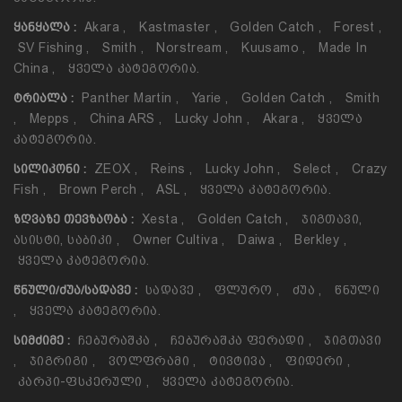
Akara
,
Kastmaster
,
Golden Catch
,
Forest
,
ᲧᲐᲜᲧᲐᲚᲐ :
SV Fishing
,
Smith
,
Norstream
,
Kuusamo
,
Made In
China
,
Ყველა Კატეგორია.
Panther Martin
,
Yarie
,
Golden Catch
,
Smith
ᲢᲠᲘᲐᲚᲐ :
,
Mepps
,
China ARS
,
Lucky John
,
Akara
,
Ყველა
Კატეგორია.
ZEOX
,
Reins
,
Lucky John
,
Select
,
Crazy
ᲡᲘᲚᲘᲙᲝᲜᲘ :
Fish
,
Brown Perch
,
ASL
,
Ყველა Კატეგორია.
Xesta
,
Golden Catch
,
Ჯიგთავი,
ᲖᲦᲕᲐᲖᲔ ᲗᲔᲕᲖᲐᲝᲑᲐ :
Ასისტი, Საბიკი
,
Owner Cultiva
,
Daiwa
,
Berkley
,
Ყველა Კატეგორია.
Სადავე
,
Ფლურო
,
Ძუა
,
Წნული
ᲬᲜᲣᲚᲘ/ᲫᲣᲐ/ᲡᲐᲓᲐᲕᲔ :
,
Ყველა Კატეგორია.
Ჩებურაშკა
,
Ჩებურაშკა Ფერადი
,
Ჯიგთავი
ᲡᲘᲛᲫᲘᲛᲔ :
,
Ჯიგრიგი
,
Ვოლფრამი
,
Ტივტივა
,
Ფიდერი
,
Კარპი-Ფსკერული
,
Ყველა Კატეგორია.