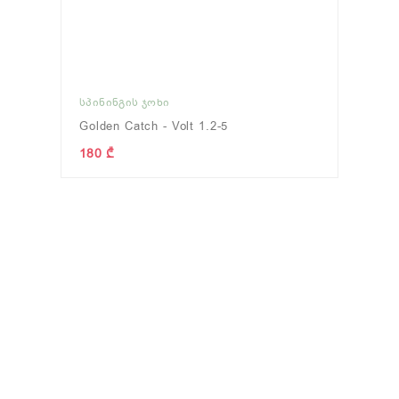
ᲡᲞᲘᲜᲘᲜᲒᲘᲡ ᲯᲝᲮᲘ
Golden Catch - Volt 1.2-5
180 ₾
)
ᲢᲘᲕᲢᲘᲕᲐ
(0)
ᲤᲘᲓᲔᲠᲘ
(0
ნახვა
ნახვა