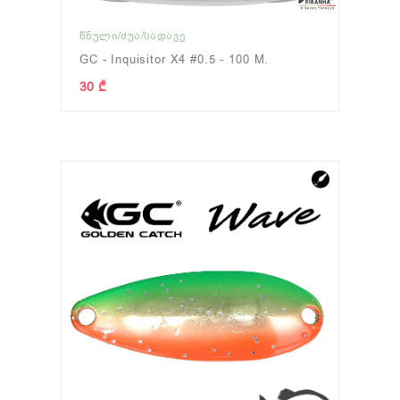
ᲬᲜᲣᲚᲘ/ᲫᲣᲐ/ᲡᲐᲓᲐᲕᲔ
GC - Inquisitor X4 #0.5 - 100 M.
30 ₾