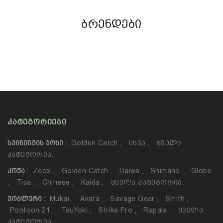
ბრენდები
ᲙᲐᲢᲔᲒᲝᲠᲘᲔᲑᲘ
Golden Catch
,
Სხვა
,
Ყველა
ᲡᲞᲘᲜᲘᲜᲒᲘᲡ ᲯᲝᲮᲘ :
Კატეგორია.
Zeox
,
Golden Catch
,
Daiwa
,
Shimano
,
Globe
ᲙᲝᲭᲐ :
,
Tica
,
Chinese
,
Kaida
,
Ყველა Კატეგორია.
Mukai
,
Akara
,
Savage Gear
,
Smith
,
ᲕᲝᲑᲚᲔᲠᲘ :
Pontoon 21
,
TsuYoki
,
Strike Pro
,
Rapala
,
Ყველა
Კატეგორია.