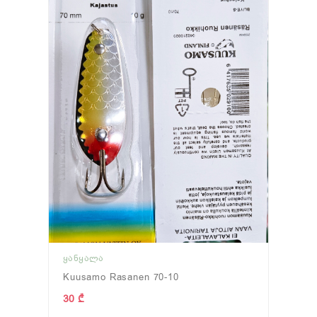
ᲧᲐᲜᲧᲐᲚᲐ
Kuusamo Rasanen 70-10
30 ₾