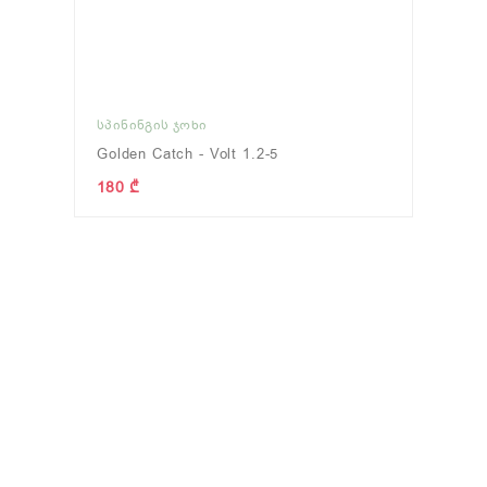
ᲡᲞᲘᲜᲘᲜᲒᲘᲡ ᲯᲝᲮᲘ
Golden Catch - Volt 1.2-5
180 ₾
ᲢᲘᲕᲢᲘᲕᲐ
(0)
ᲤᲘᲓᲔᲠᲘ
(0)
ნახვა
ნახვა