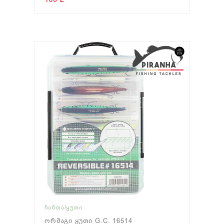
ᲩᲐᲜᲗᲐ/ᲧᲣᲗᲘ
Ორმაგი Ყუთი G.C. 16514