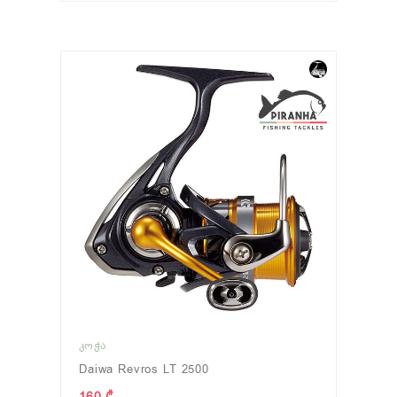
ᲙᲝᲭᲐ
Daiwa Revros LT 2500
160 ₾