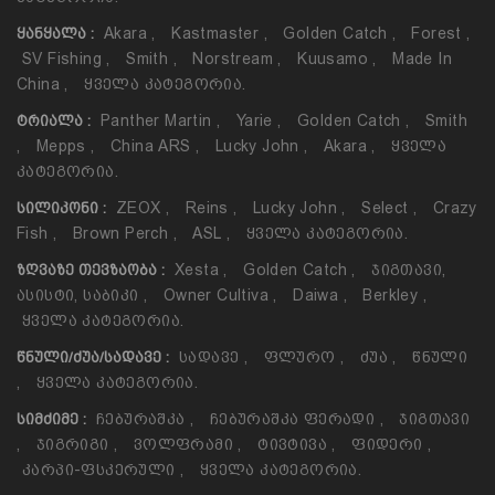
Akara
,
Kastmaster
,
Golden Catch
,
Forest
,
ᲧᲐᲜᲧᲐᲚᲐ :
SV Fishing
,
Smith
,
Norstream
,
Kuusamo
,
Made In
China
,
Ყველა Კატეგორია.
Panther Martin
,
Yarie
,
Golden Catch
,
Smith
ᲢᲠᲘᲐᲚᲐ :
,
Mepps
,
China ARS
,
Lucky John
,
Akara
,
Ყველა
Კატეგორია.
ZEOX
,
Reins
,
Lucky John
,
Select
,
Crazy
ᲡᲘᲚᲘᲙᲝᲜᲘ :
Fish
,
Brown Perch
,
ASL
,
Ყველა Კატეგორია.
Xesta
,
Golden Catch
,
Ჯიგთავი,
ᲖᲦᲕᲐᲖᲔ ᲗᲔᲕᲖᲐᲝᲑᲐ :
Ასისტი, Საბიკი
,
Owner Cultiva
,
Daiwa
,
Berkley
,
Ყველა Კატეგორია.
Სადავე
,
Ფლურო
,
Ძუა
,
Წნული
ᲬᲜᲣᲚᲘ/ᲫᲣᲐ/ᲡᲐᲓᲐᲕᲔ :
,
Ყველა Კატეგორია.
Ჩებურაშკა
,
Ჩებურაშკა Ფერადი
,
Ჯიგთავი
ᲡᲘᲛᲫᲘᲛᲔ :
,
Ჯიგრიგი
,
Ვოლფრამი
,
Ტივტივა
,
Ფიდერი
,
Კარპი-Ფსკერული
,
Ყველა Კატეგორია.