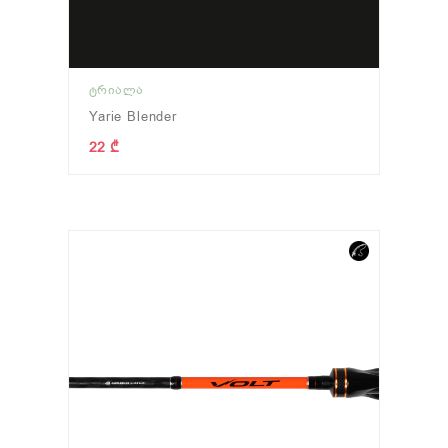
ᲢᲠᲘᲐᲚᲐ
Yarie Blender
22 ₾