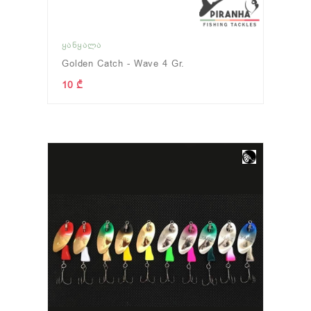
ᲧᲐᲜᲧᲐᲚᲐ
Golden Catch - Wave 4 Gr.
10 ₾