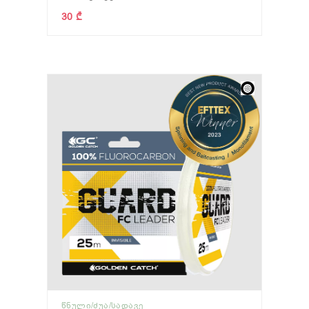
30 ₾
ᲬᲜᲣᲚᲘ/ᲫᲣᲐ/ᲡᲐᲓᲐᲕᲔ