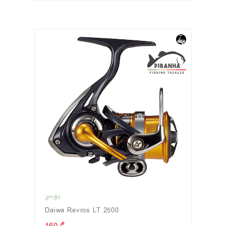
ᲙᲝᲭᲐ
Daiwa Revros LT 2500
160 ₾