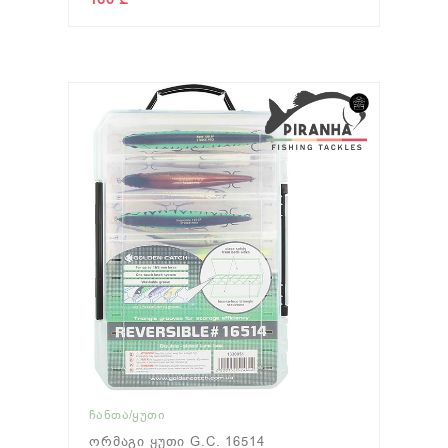
ᲩᲐᲜᲗᲐ/ᲧᲣᲗᲘ
Ორმაგი Ყუთი G.C. 16514