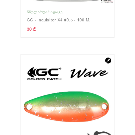
ᲬᲜᲣᲚᲘ/ᲫᲣᲐ/ᲡᲐᲓᲐᲕᲔ
GC - Inquisitor X4 #0.5 - 100 M.
30 ₾