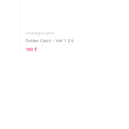
ᲡᲞᲘᲜᲘᲜᲒᲘᲡ ᲯᲝᲮᲘ
Golden Catch - Volt 1.2-5
180 ₾
ᲢᲘᲕᲢᲘᲕᲐ
(0)
ᲤᲘᲓᲔᲠᲘ
(0)
ნახვა
ნახვა