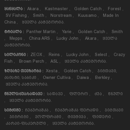
Akara
,
Kastmaster
,
Golden Catch
,
Forest
,
ᲧᲐᲜᲧᲐᲚᲐ :
SV Fishing
,
Smith
,
Norstream
,
Kuusamo
,
Made In
China
,
Ყველა Კატეგორია.
Panther Martin
,
Yarie
,
Golden Catch
,
Smith
ᲢᲠᲘᲐᲚᲐ :
,
Mepps
,
China ARS
,
Lucky John
,
Akara
,
Ყველა
Კატეგორია.
ZEOX
,
Reins
,
Lucky John
,
Select
,
Crazy
ᲡᲘᲚᲘᲙᲝᲜᲘ :
Fish
,
Brown Perch
,
ASL
,
Ყველა Კატეგორია.
Xesta
,
Golden Catch
,
Ჯიგთავი,
ᲖᲦᲕᲐᲖᲔ ᲗᲔᲕᲖᲐᲝᲑᲐ :
Ასისტი, Საბიკი
,
Owner Cultiva
,
Daiwa
,
Berkley
,
Ყველა Კატეგორია.
Სადავე
,
Ფლურო
,
Ძუა
,
Წნული
ᲬᲜᲣᲚᲘ/ᲫᲣᲐ/ᲡᲐᲓᲐᲕᲔ :
,
Ყველა Კატეგორია.
Ჩებურაშკა
,
Ჩებურაშკა Ფერადი
,
Ჯიგთავი
ᲡᲘᲛᲫᲘᲛᲔ :
,
Ჯიგრიგი
,
Ვოლფრამი
,
Ტივტივა
,
Ფიდერი
,
Კარპი-Ფსკერული
,
Ყველა Კატეგორია.