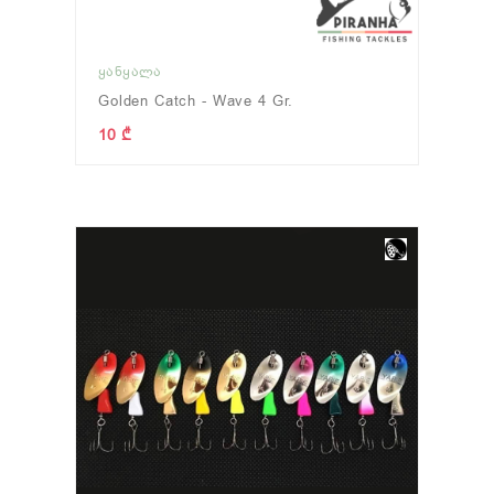
ᲧᲐᲜᲧᲐᲚᲐ
Golden Catch - Wave 4 Gr.
10 ₾