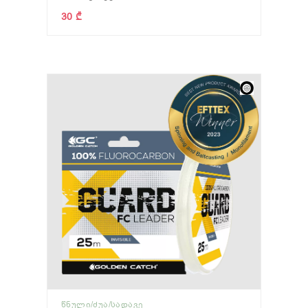
30 ₾
ᲬᲜᲣᲚᲘ/ᲫᲣᲐ/ᲡᲐᲓᲐᲕᲔ