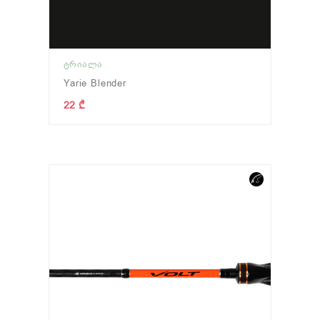
ᲢᲠᲘᲐᲚᲐ
Yarie Blender
22 ₾