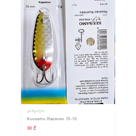
ᲧᲐᲜᲧᲐᲚᲐ
Kuusamo Rasanen 70-10
30 ₾