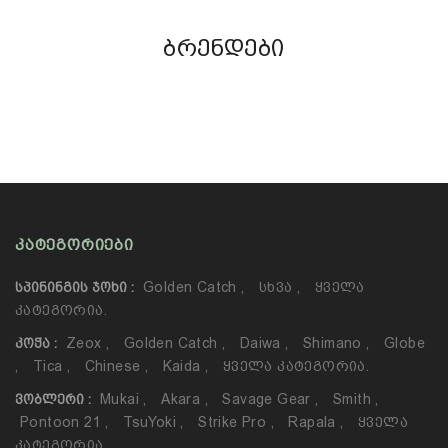
ბრენდები
ᲙᲐᲢᲔᲒᲝᲠᲘᲔᲑᲘ
Golden Catch
,
Სხვა
,
Ყველა
ᲡᲞᲘᲜᲘᲜᲒᲘᲡ ᲯᲝᲮᲘ :
Კატეგორია.
Zeox
,
Golden Catch
,
Daiwa
,
Shimano
,
Globe
ᲙᲝᲭᲐ :
,
Tica
,
Chinese
,
Kaida
,
Ყველა Კატეგორია.
Mukai
,
Akara
,
Savage Gear
,
Smith
,
ᲕᲝᲑᲚᲔᲠᲘ :
Pontoon 21
,
TsuYoki
,
Strike Pro
,
Rapala
,
Ყველა
Კატეგორია.