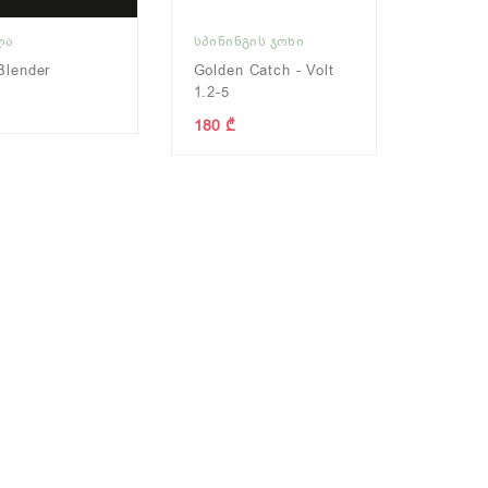
ᲚᲐ
ᲡᲞᲘᲜᲘᲜᲒᲘᲡ ᲯᲝᲮᲘ
Blender
Golden Catch - Volt
1.2-5
180 ₾