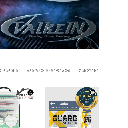
Დ ᲜᲐᲜᲐᲮᲘ
ᲮᲨᲘᲠᲐᲓ ᲒᲐᲧᲘᲓᲕᲐᲓᲘ
ᲣᲐᲮᲚᲔᲡᲘ