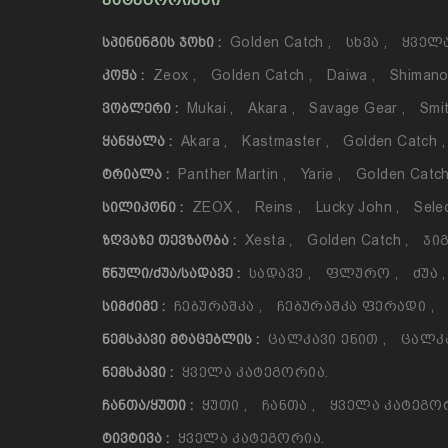
ᲙᲐᲢᲔᲒᲝᲠᲘᲔᲑᲘ
Golden Catch
,
Სხვა
,
Ყველა
ᲡᲞᲘᲜᲘᲜᲒᲘᲡ ᲯᲝᲮᲘ :
Zeox
,
Golden Catch
,
Daiwa
,
Shiman
ᲙᲝᲭᲐ :
Mukai
,
Akara
,
Savage Gear
,
Smi
ᲕᲝᲑᲚᲔᲠᲘ :
Akara
,
Kastmaster
,
Golden Catch
,
ᲧᲐᲜᲧᲐᲚᲐ :
Panther Martin
,
Yarie
,
Golden Catc
ᲢᲠᲘᲐᲚᲐ :
ZEOX
,
Reins
,
Lucky John
,
Sele
ᲡᲘᲚᲘᲙᲝᲜᲘ :
Xesta
,
Golden Catch
,
Ჯიგ
ᲖᲦᲕᲐᲖᲔ ᲗᲔᲕᲖᲐᲝᲑᲐ :
Სადავე
,
Ფლურო
,
Ძუა
,
ᲬᲜᲣᲚᲘ/ᲫᲣᲐ/ᲡᲐᲓᲐᲕᲔ :
Ჩებურაშკა
,
Ჩებურაშკა Ფერადი
,
ᲡᲘᲛᲫᲘᲛᲔ :
Ცალკავი Ენით
,
Ცალკ
ᲜᲔᲛᲡᲙᲐᲕᲘ ᲛᲢᲐᲪᲔᲑᲚᲘᲡ :
Ყველა Კატეგორია.
ᲜᲔᲛᲡᲙᲐᲕᲘ :
Ყუთი
,
Ჩანთა
,
Ყველა Კატეგო
ᲩᲐᲜᲗᲐ/ᲧᲣᲗᲘ :
Ყველა Კატეგორია.
ᲢᲘᲕᲢᲘᲕᲐ :