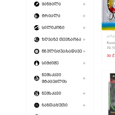
ყანყალა
ტრიალა
სილიკონი
ᲧᲐᲜ
ზღვაზე თევზაობა
Kuu
70-1
წნული/ძუა/სადავე
30 ₾
სიმძიმე
ნემსკავი
მტაცებლის
ნემსკავი
ჩანთა/ყუთი