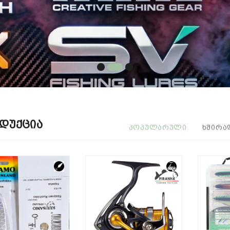
დუქცია
ᲞᲝᲞᲣᲚᲐᲠᲣᲚᲘ
ᲮᲨᲘᲠᲐ