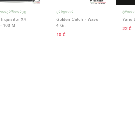
Ი/ᲫᲣᲐ/ᲡᲐᲓᲐᲕᲔ
ᲧᲐᲜᲧᲐᲚᲐ
ᲢᲠᲘᲐ
 Inquisitor X4
Golden Catch - Wave
Yarie 
 - 100 M.
4 Gr.
22 ₾
10 ₾