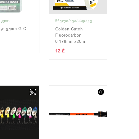
/ᲧᲣᲗᲘ
ᲬᲜᲣᲚᲘ/ᲫᲣᲐ/ᲡᲐᲓᲐᲕᲔ
ი Ყუთი G.C.
Golden Catch
Fluorocarbon
0.178mm./20m.
12 ₾