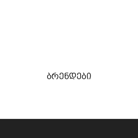
(46)
ᲖᲦᲕᲐᲖᲔ ᲗᲔᲕᲖᲐᲝᲑᲐ
ᲬᲜᲣᲚᲘ/ᲫᲣᲐ/ᲡᲐᲓᲐᲕ
ნახვა
ნახვა
ბრენდები