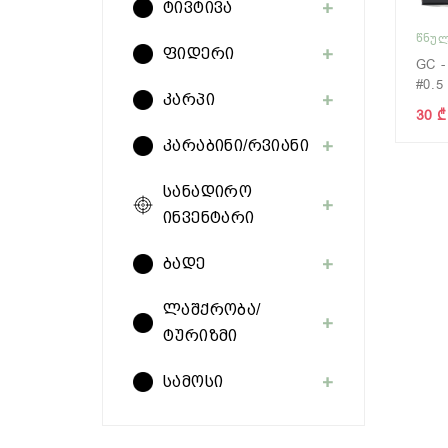
ტივტივა
ᲬᲜᲣᲚ
ფიდერი
GC -
#0.5
კარპი
30 ₾
კარაბინი/რვიანი
სანადირო
ინვენტარი
ბადე
ლაშქრობა/
ტურიზმი
სამოსი