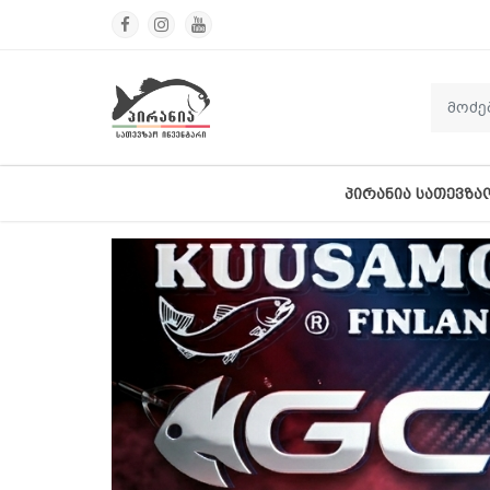
ᲞᲘᲠᲐᲜᲘᲐ ᲡᲐᲗᲔᲕᲖᲐ