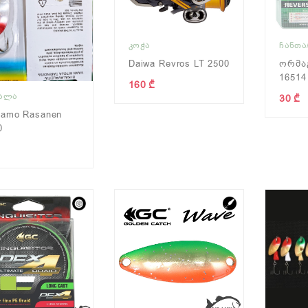
ᲙᲝᲭᲐ
ᲩᲐᲜᲗᲐ
Daiwa Revros LT 2500
Ორმაგ
16514
160 ₾
ᲧᲐᲚᲐ
30 ₾
samo Rasanen
0