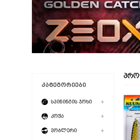
Პრო
ᲙᲐᲢᲔᲒᲝᲠᲘᲔᲑᲘ
სპინინგის ჯოხი
კოჭა
ვობლერი