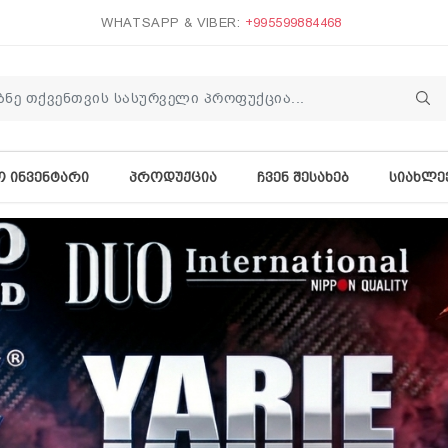
WHATSAPP & VIBER:
+995599884468
Ო ᲘᲜᲕᲔᲜᲢᲐᲠᲘ
ᲞᲠᲝᲓᲣᲥᲪᲘᲐ
ᲩᲕᲔᲜ ᲨᲔᲡᲐᲮᲔᲑ
ᲡᲘᲐᲮᲚᲔ