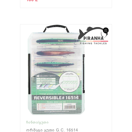
ᲩᲐᲜᲗᲐ/ᲧᲣᲗᲘ
Ორმაგი Ყუთი G.C. 16514