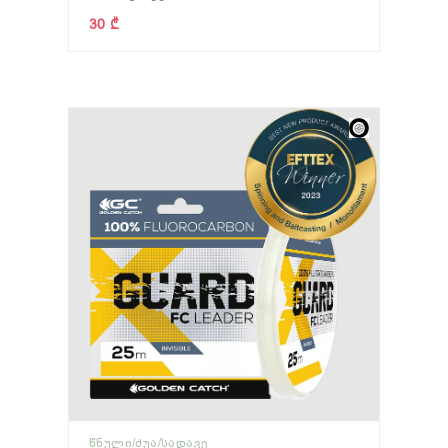
30 ₾
ᲬᲜᲣᲚᲘ/ᲫᲣᲐ/ᲡᲐᲓᲐᲕᲔ