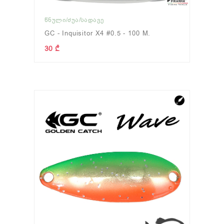
ᲬᲜᲣᲚᲘ/ᲫᲣᲐ/ᲡᲐᲓᲐᲕᲔ
GC - Inquisitor X4 #0.5 - 100 M.
30 ₾