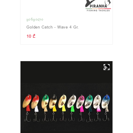
ᲧᲐᲜᲧᲐᲚᲐ
Golden Catch - Wave 4 Gr.
10 ₾