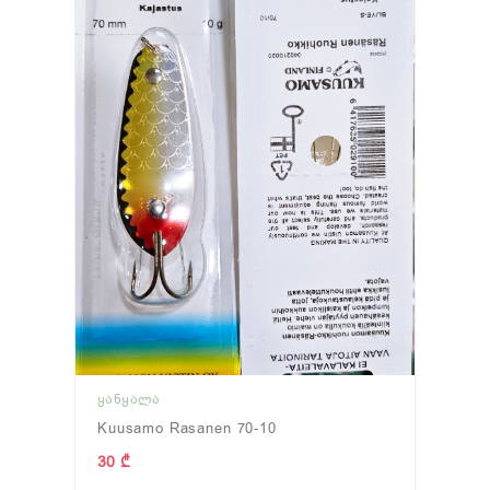
ᲧᲐᲜᲧᲐᲚᲐ
Kuusamo Rasanen 70-10
30 ₾