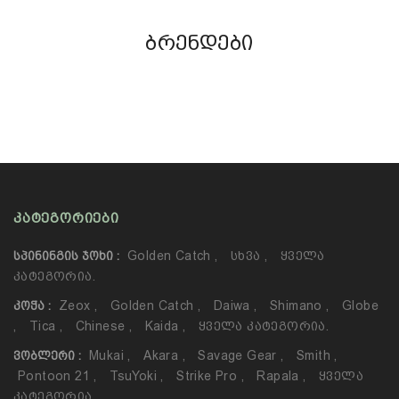
ბრენდები
ᲙᲐᲢᲔᲒᲝᲠᲘᲔᲑᲘ
Golden Catch
,
Სხვა
,
Ყველა
ᲡᲞᲘᲜᲘᲜᲒᲘᲡ ᲯᲝᲮᲘ :
Კატეგორია.
Zeox
,
Golden Catch
,
Daiwa
,
Shimano
,
Globe
ᲙᲝᲭᲐ :
,
Tica
,
Chinese
,
Kaida
,
Ყველა Კატეგორია.
Mukai
,
Akara
,
Savage Gear
,
Smith
,
ᲕᲝᲑᲚᲔᲠᲘ :
Pontoon 21
,
TsuYoki
,
Strike Pro
,
Rapala
,
Ყველა
Კატეგორია.