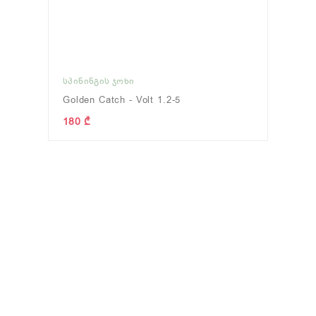
ᲡᲞᲘᲜᲘᲜᲒᲘᲡ ᲯᲝᲮᲘ
Golden Catch - Volt 1.2-5
180 ₾
)
ᲢᲘᲕᲢᲘᲕᲐ
(0)
ᲤᲘᲓᲔᲠᲘ
(0
ნახვა
ნახვა