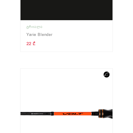
ᲢᲠᲘᲐᲚᲐ
Yarie Blender
22 ₾