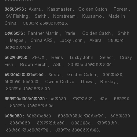
Akara
,
Kastmaster
,
Golden Catch
,
Forest
,
ᲧᲐᲜᲧᲐᲚᲐ :
SV Fishing
,
Smith
,
Norstream
,
Kuusamo
,
Made In
China
,
Ყველა Კატეგორია.
Panther Martin
,
Yarie
,
Golden Catch
,
Smith
ᲢᲠᲘᲐᲚᲐ :
,
Mepps
,
China ARS
,
Lucky John
,
Akara
,
Ყველა
Კატეგორია.
ZEOX
,
Reins
,
Lucky John
,
Select
,
Crazy
ᲡᲘᲚᲘᲙᲝᲜᲘ :
Fish
,
Brown Perch
,
ASL
,
Ყველა Კატეგორია.
Xesta
,
Golden Catch
,
Ჯიგთავი,
ᲖᲦᲕᲐᲖᲔ ᲗᲔᲕᲖᲐᲝᲑᲐ :
Ასისტი, Საბიკი
,
Owner Cultiva
,
Daiwa
,
Berkley
,
Ყველა Კატეგორია.
Სადავე
,
Ფლურო
,
Ძუა
,
Წნული
ᲬᲜᲣᲚᲘ/ᲫᲣᲐ/ᲡᲐᲓᲐᲕᲔ :
,
Ყველა Კატეგორია.
Ჩებურაშკა
,
Ჩებურაშკა Ფერადი
,
Ჯიგთავი
ᲡᲘᲛᲫᲘᲛᲔ :
,
Ჯიგრიგი
,
Ვოლფრამი
,
Ტივტივა
,
Ფიდერი
,
Კარპი-Ფსკერული
,
Ყველა Კატეგორია.