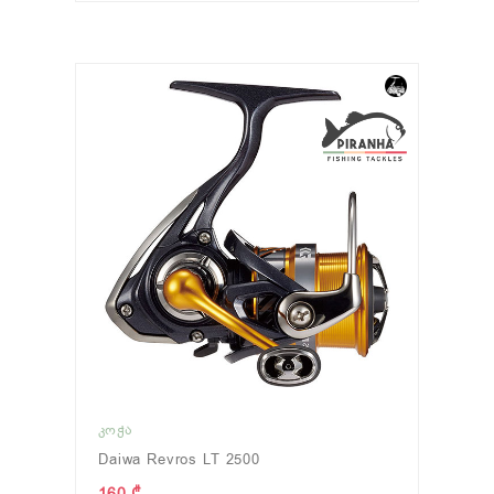
ᲙᲝᲭᲐ
Daiwa Revros LT 2500
160 ₾