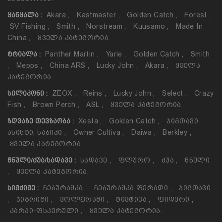
Akara
,
Kastmaster
,
Golden Catch
,
Forest
,
ᲧᲐᲜᲧᲐᲚᲐ :
SV Fishing
,
Smith
,
Norstream
,
Kuusamo
,
Made In
China
,
Ყველა Კატეგორია.
Panther Martin
,
Yarie
,
Golden Catch
,
Smith
ᲢᲠᲘᲐᲚᲐ :
,
Mepps
,
China ARS
,
Lucky John
,
Akara
,
Ყველა
Კატეგორია.
ZEOX
,
Reins
,
Lucky John
,
Select
,
Crazy
ᲡᲘᲚᲘᲙᲝᲜᲘ :
Fish
,
Brown Perch
,
ASL
,
Ყველა Კატეგორია.
Xesta
,
Golden Catch
,
Ჯიგთავი,
ᲖᲦᲕᲐᲖᲔ ᲗᲔᲕᲖᲐᲝᲑᲐ :
Ასისტი, Საბიკი
,
Owner Cultiva
,
Daiwa
,
Berkley
,
Ყველა Კატეგორია.
Სადავე
,
Ფლურო
,
Ძუა
,
Წნული
ᲬᲜᲣᲚᲘ/ᲫᲣᲐ/ᲡᲐᲓᲐᲕᲔ :
,
Ყველა Კატეგორია.
Ჩებურაშკა
,
Ჩებურაშკა Ფერადი
,
Ჯიგთავი
ᲡᲘᲛᲫᲘᲛᲔ :
,
Ჯიგრიგი
,
Ვოლფრამი
,
Ტივტივა
,
Ფიდერი
,
Კარპი-Ფსკერული
,
Ყველა Კატეგორია.