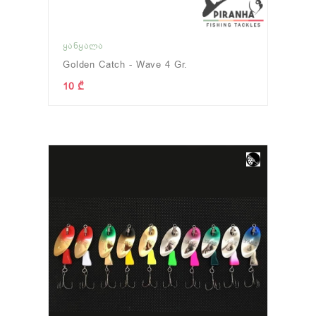
ᲧᲐᲜᲧᲐᲚᲐ
Golden Catch - Wave 4 Gr.
10 ₾