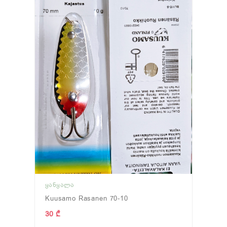
ᲧᲐᲜᲧᲐᲚᲐ
Kuusamo Rasanen 70-10
30 ₾