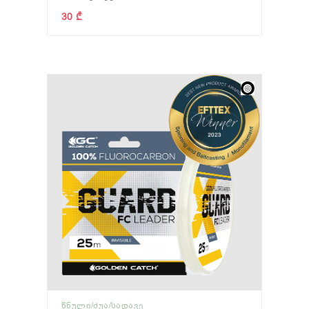
30 ₾
ᲬᲜᲣᲚᲘ/ᲫᲣᲐ/ᲡᲐᲓᲐᲕᲔ