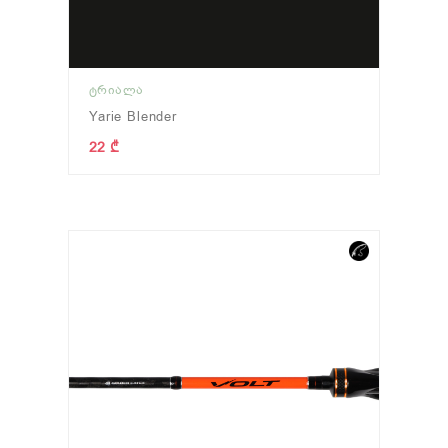
ᲢᲠᲘᲐᲚᲐ
Yarie Blender
22 ₾