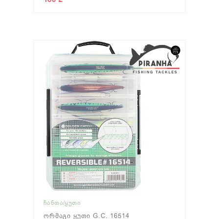
ᲩᲐᲜᲗᲐ/ᲧᲣᲗᲘ
Ორმაგი Ყუთი G.C. 16514