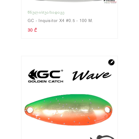
ᲬᲜᲣᲚᲘ/ᲫᲣᲐ/ᲡᲐᲓᲐᲕᲔ
GC - Inquisitor X4 #0.5 - 100 M.
30 ₾