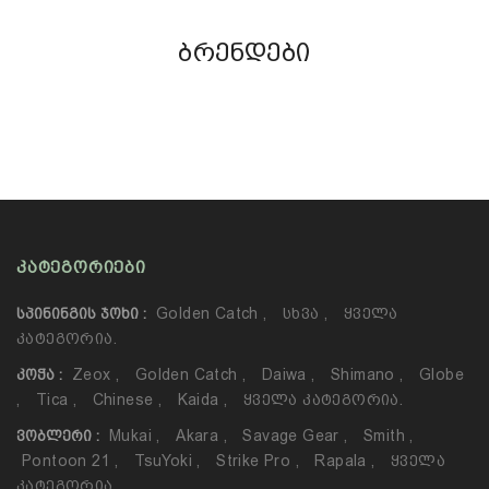
ბრენდები
ᲙᲐᲢᲔᲒᲝᲠᲘᲔᲑᲘ
Golden Catch
,
Სხვა
,
Ყველა
ᲡᲞᲘᲜᲘᲜᲒᲘᲡ ᲯᲝᲮᲘ :
Კატეგორია.
Zeox
,
Golden Catch
,
Daiwa
,
Shimano
,
Globe
ᲙᲝᲭᲐ :
,
Tica
,
Chinese
,
Kaida
,
Ყველა Კატეგორია.
Mukai
,
Akara
,
Savage Gear
,
Smith
,
ᲕᲝᲑᲚᲔᲠᲘ :
Pontoon 21
,
TsuYoki
,
Strike Pro
,
Rapala
,
Ყველა
Კატეგორია.