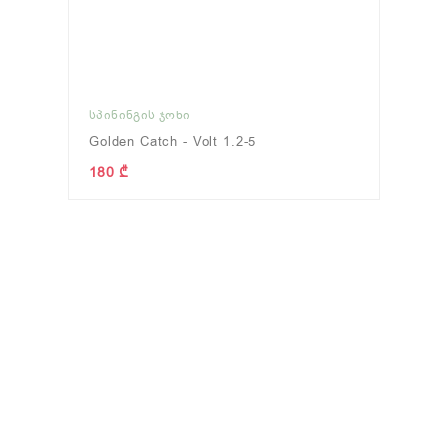
ᲡᲞᲘᲜᲘᲜᲒᲘᲡ ᲯᲝᲮᲘ
Golden Catch - Volt 1.2-5
180 ₾
ᲖᲦᲕᲐᲖᲔ ᲗᲔᲕᲖᲐᲝᲑᲐ
(46)
ᲬᲜᲣᲚᲘ/ᲫᲣᲐ/ᲡᲐᲓᲐᲕᲔ
(70)
ნახვა
ნახვა