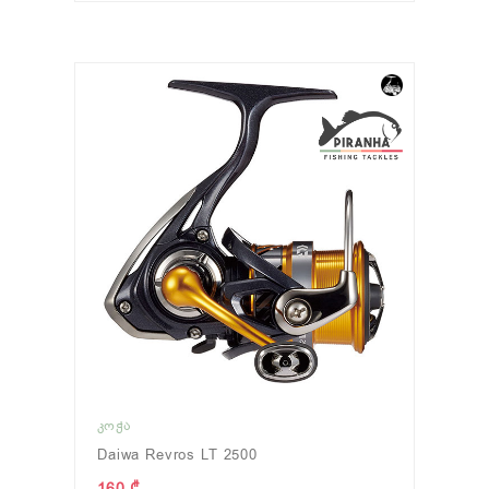
ᲙᲝᲭᲐ
Daiwa Revros LT 2500
160 ₾