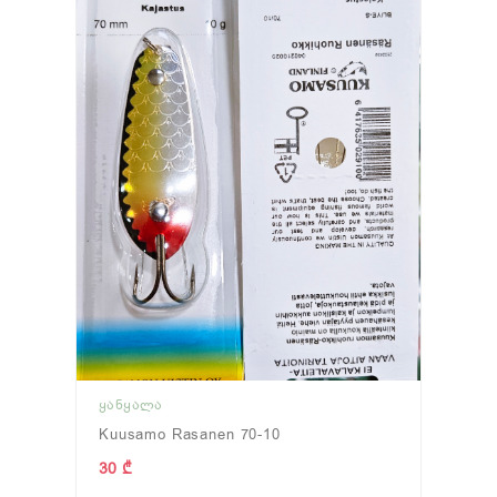
ᲧᲐᲜᲧᲐᲚᲐ
Kuusamo Rasanen 70-10
30 ₾