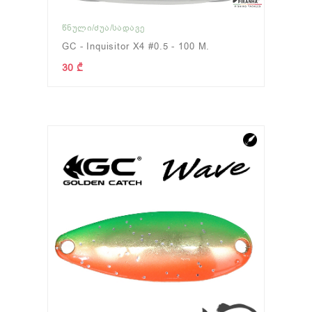
ᲬᲜᲣᲚᲘ/ᲫᲣᲐ/ᲡᲐᲓᲐᲕᲔ
GC - Inquisitor X4 #0.5 - 100 M.
30 ₾