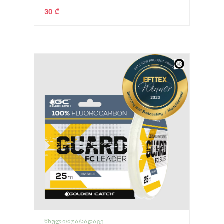
30 ₾
ᲬᲜᲣᲚᲘ/ᲫᲣᲐ/ᲡᲐᲓᲐᲕᲔ