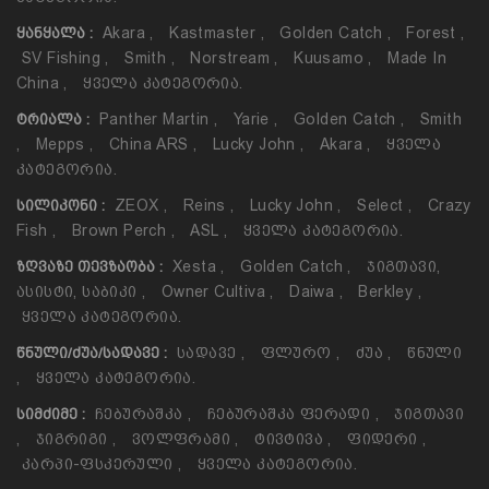
Akara
,
Kastmaster
,
Golden Catch
,
Forest
,
ᲧᲐᲜᲧᲐᲚᲐ :
SV Fishing
,
Smith
,
Norstream
,
Kuusamo
,
Made In
China
,
Ყველა Კატეგორია.
Panther Martin
,
Yarie
,
Golden Catch
,
Smith
ᲢᲠᲘᲐᲚᲐ :
,
Mepps
,
China ARS
,
Lucky John
,
Akara
,
Ყველა
Კატეგორია.
ZEOX
,
Reins
,
Lucky John
,
Select
,
Crazy
ᲡᲘᲚᲘᲙᲝᲜᲘ :
Fish
,
Brown Perch
,
ASL
,
Ყველა Კატეგორია.
Xesta
,
Golden Catch
,
Ჯიგთავი,
ᲖᲦᲕᲐᲖᲔ ᲗᲔᲕᲖᲐᲝᲑᲐ :
Ასისტი, Საბიკი
,
Owner Cultiva
,
Daiwa
,
Berkley
,
Ყველა Კატეგორია.
Სადავე
,
Ფლურო
,
Ძუა
,
Წნული
ᲬᲜᲣᲚᲘ/ᲫᲣᲐ/ᲡᲐᲓᲐᲕᲔ :
,
Ყველა Კატეგორია.
Ჩებურაშკა
,
Ჩებურაშკა Ფერადი
,
Ჯიგთავი
ᲡᲘᲛᲫᲘᲛᲔ :
,
Ჯიგრიგი
,
Ვოლფრამი
,
Ტივტივა
,
Ფიდერი
,
Კარპი-Ფსკერული
,
Ყველა Კატეგორია.