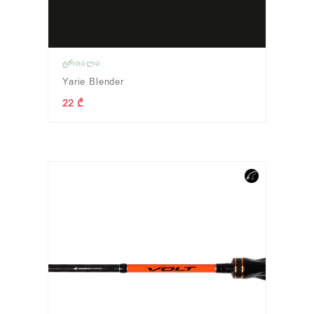
ᲢᲠᲘᲐᲚᲐ
Yarie Blender
22 ₾