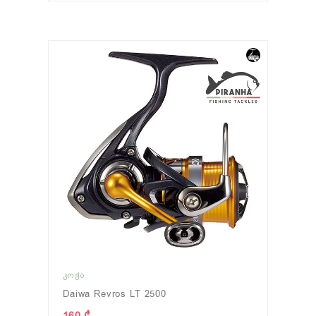
ᲙᲝᲭᲐ
Daiwa Revros LT 2500
160 ₾