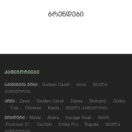
ბრენდები
ᲙᲐᲢᲔᲒᲝᲠᲘᲔᲑᲘ
Golden Catch
,
Სხვა
,
Ყველა
ᲡᲞᲘᲜᲘᲜᲒᲘᲡ ᲯᲝᲮᲘ :
Კატეგორია.
Zeox
,
Golden Catch
,
Daiwa
,
Shimano
,
Globe
ᲙᲝᲭᲐ :
,
Tica
,
Chinese
,
Kaida
,
Ყველა Კატეგორია.
Mukai
,
Akara
,
Savage Gear
,
Smith
,
ᲕᲝᲑᲚᲔᲠᲘ :
Pontoon 21
,
TsuYoki
,
Strike Pro
,
Rapala
,
Ყველა
Კატეგორია.