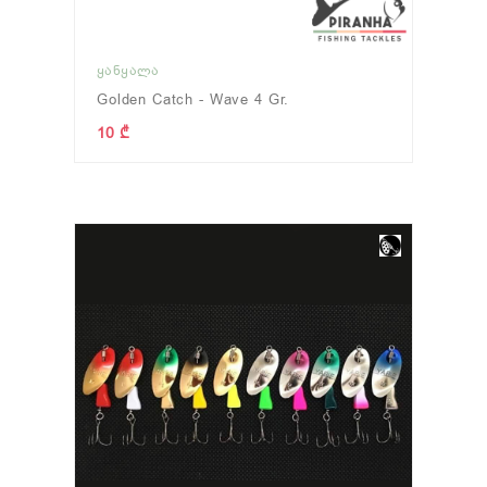
ᲧᲐᲜᲧᲐᲚᲐ
Golden Catch - Wave 4 Gr.
10 ₾