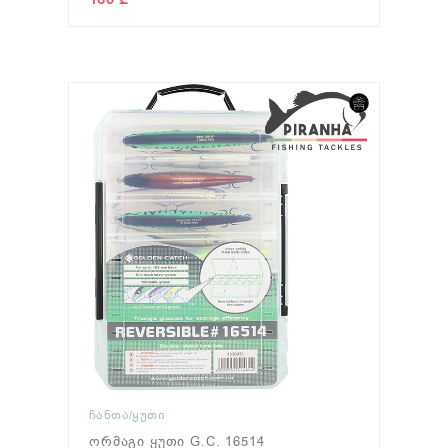
ᲩᲐᲜᲗᲐ/ᲧᲣᲗᲘ
Ორმაგი Ყუთი G.C. 16514