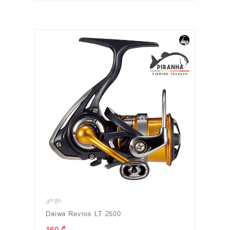
ᲙᲝᲭᲐ
Daiwa Revros LT 2500
160 ₾