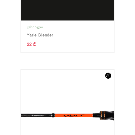
ᲢᲠᲘᲐᲚᲐ
Yarie Blender
22 ₾