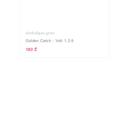
ᲡᲞᲘᲜᲘᲜᲒᲘᲡ ᲯᲝᲮᲘ
Golden Catch - Volt 1.2-5
180 ₾
ᲗᲘ
(12)
ᲢᲘᲕᲢᲘᲕᲐ
(0)
ᲤᲘᲓᲔᲠᲘ
ნახვა
ნახვა