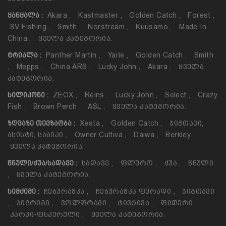
Akara
,
Kastmaster
,
Golden Catch
,
Forest
,
ᲧᲐᲜᲧᲐᲚᲐ :
SV Fishing
,
Smith
,
Norstream
,
Kuusamo
,
Made In
China
,
Ყველა Კატეგორია.
Panther Martin
,
Yarie
,
Golden Catch
,
Smith
ᲢᲠᲘᲐᲚᲐ :
,
Mepps
,
China ARS
,
Lucky John
,
Akara
,
Ყველა
Კატეგორია.
ZEOX
,
Reins
,
Lucky John
,
Select
,
Crazy
ᲡᲘᲚᲘᲙᲝᲜᲘ :
Fish
,
Brown Perch
,
ASL
,
Ყველა Კატეგორია.
Xesta
,
Golden Catch
,
Ჯიგთავი,
ᲖᲦᲕᲐᲖᲔ ᲗᲔᲕᲖᲐᲝᲑᲐ :
Ასისტი, Საბიკი
,
Owner Cultiva
,
Daiwa
,
Berkley
,
Ყველა Კატეგორია.
Სადავე
,
Ფლურო
,
Ძუა
,
Წნული
ᲬᲜᲣᲚᲘ/ᲫᲣᲐ/ᲡᲐᲓᲐᲕᲔ :
,
Ყველა Კატეგორია.
Ჩებურაშკა
,
Ჩებურაშკა Ფერადი
,
Ჯიგთავი
ᲡᲘᲛᲫᲘᲛᲔ :
,
Ჯიგრიგი
,
Ვოლფრამი
,
Ტივტივა
,
Ფიდერი
,
Კარპი-Ფსკერული
,
Ყველა Კატეგორია.