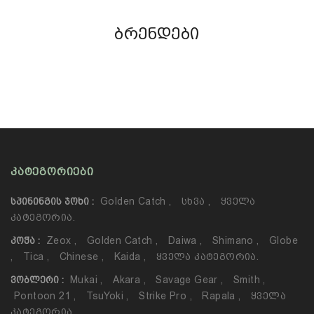
ბრენდები
ᲙᲐᲢᲔᲒᲝᲠᲘᲔᲑᲘ
Golden Catch
,
Სხვა
,
Ყველა
ᲡᲞᲘᲜᲘᲜᲒᲘᲡ ᲯᲝᲮᲘ :
Კატეგორია.
Zeox
,
Golden Catch
,
Daiwa
,
Shimano
,
Globe
ᲙᲝᲭᲐ :
,
Tica
,
Chinese
,
Kaida
,
Ყველა Კატეგორია.
Mukai
,
Akara
,
Savage Gear
,
Smith
,
ᲕᲝᲑᲚᲔᲠᲘ :
Pontoon 21
,
TsuYoki
,
Strike Pro
,
Rapala
,
Ყველა
Კატეგორია.