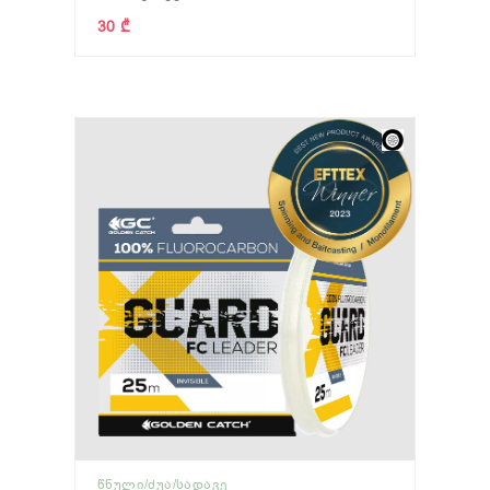
30 ₾
ᲬᲜᲣᲚᲘ/ᲫᲣᲐ/ᲡᲐᲓᲐᲕᲔ