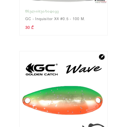
ᲬᲜᲣᲚᲘ/ᲫᲣᲐ/ᲡᲐᲓᲐᲕᲔ
GC - Inquisitor X4 #0.5 - 100 M.
30 ₾