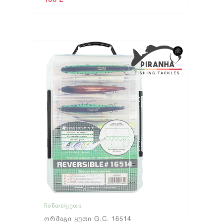
ᲩᲐᲜᲗᲐ/ᲧᲣᲗᲘ
Ორმაგი Ყუთი G.C. 16514