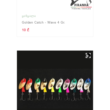
ᲧᲐᲜᲧᲐᲚᲐ
Golden Catch - Wave 4 Gr.
10 ₾