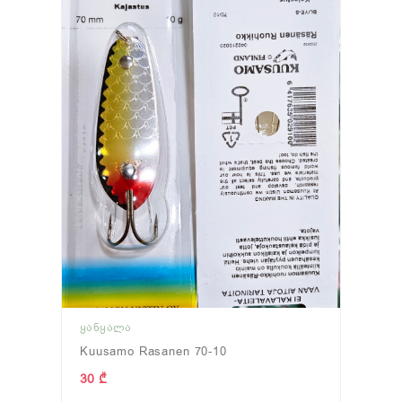
ᲧᲐᲜᲧᲐᲚᲐ
Kuusamo Rasanen 70-10
30 ₾