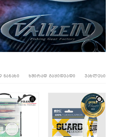
Დ ᲜᲐᲜᲐᲮᲘ
ᲮᲨᲘᲠᲐᲓ ᲒᲐᲧᲘᲓᲕᲐᲓᲘ
ᲣᲐᲮᲚᲔᲡᲘ