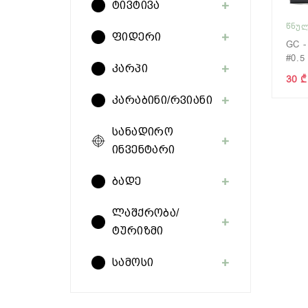
ტივტივა
ᲬᲜᲣᲚ
ფიდერი
GC -
#0.5
კარპი
30 ₾
კარაბინი/რვიანი
სანადირო
ინვენტარი
ბადე
ლაშქრობა/
ტურიზმი
სამოსი