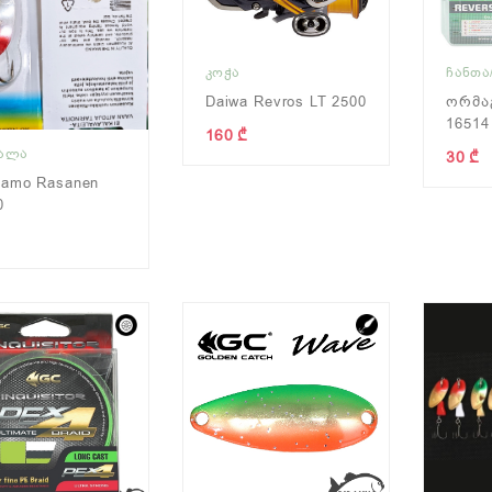
ᲙᲝᲭᲐ
ᲩᲐᲜᲗᲐ
Daiwa Revros LT 2500
Ორმაგ
16514
160 ₾
ᲧᲐᲚᲐ
30 ₾
samo Rasanen
0