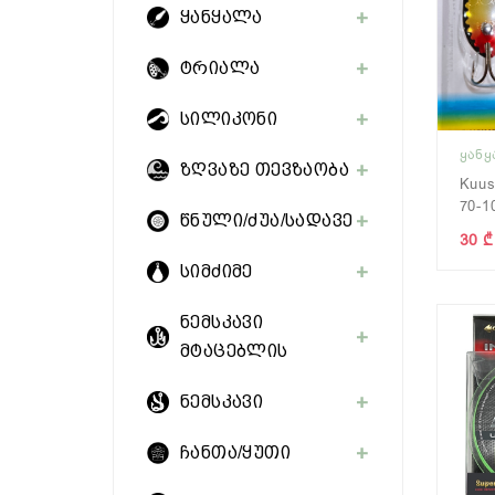
ყანყალა
ტრიალა
სილიკონი
ᲧᲐᲜ
ზღვაზე თევზაობა
Kuu
70-1
წნული/ძუა/სადავე
30 ₾
სიმძიმე
ნემსკავი
მტაცებლის
ნემსკავი
ჩანთა/ყუთი