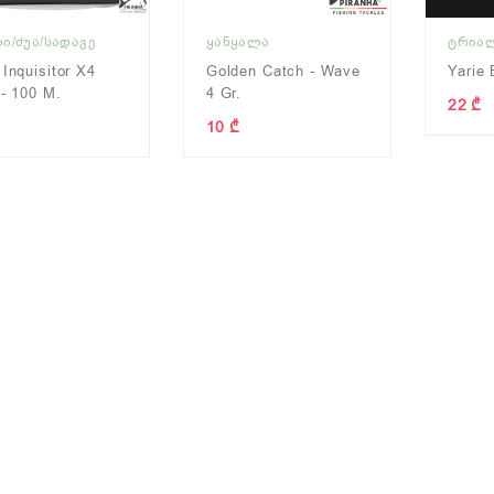
Ი/ᲫᲣᲐ/ᲡᲐᲓᲐᲕᲔ
ᲧᲐᲜᲧᲐᲚᲐ
ᲢᲠᲘᲐ
 Inquisitor X4
Golden Catch - Wave
Yarie 
 - 100 M.
4 Gr.
22 ₾
10 ₾