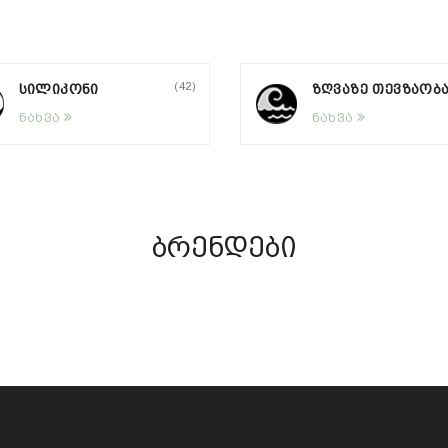
(42)
ᲡᲘᲚᲘᲙᲝᲜᲘ
ᲖᲦᲕᲐᲖᲔ ᲗᲔᲕᲖᲐᲝᲑ
ნახვა
ნახვა
ბრენდები