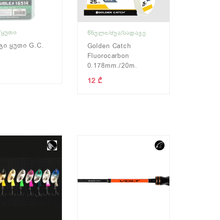
/ᲧᲣᲗᲘ
ᲬᲜᲣᲚᲘ/ᲫᲣᲐ/ᲡᲐᲓᲐᲕᲔ
ი Ყუთი G.C.
Golden Catch
Fluorocarbon
0.178mm./20m.
12 ₾