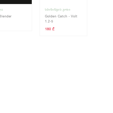
ᲚᲐ
ᲡᲞᲘᲜᲘᲜᲒᲘᲡ ᲯᲝᲮᲘ
Blender
Golden Catch - Volt
1.2-5
180 ₾