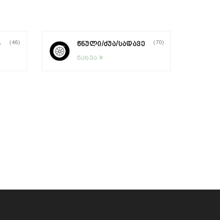
(46)
(70)
Ა
ᲬᲜᲣᲚᲘ/ᲫᲣᲐ/ᲡᲐᲓᲐᲕᲔ
ნახვა