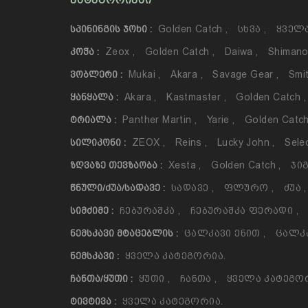
ᲙᲐᲢᲔᲒᲝᲠᲘᲔᲑᲘ
Golden Catch
,
Სხვა
,
Ყველა
ᲡᲞᲘᲜᲘᲜᲒᲘᲡ ᲯᲝᲮᲘ :
Zeox
,
Golden Catch
,
Daiwa
,
Shiman
ᲙᲝᲭᲐ :
Mukai
,
Akara
,
Savage Gear
,
Smi
ᲕᲝᲑᲚᲔᲠᲘ :
Akara
,
Kastmaster
,
Golden Catch
,
ᲧᲐᲜᲧᲐᲚᲐ :
Panther Martin
,
Yarie
,
Golden Catc
ᲢᲠᲘᲐᲚᲐ :
ZEOX
,
Reins
,
Lucky John
,
Sele
ᲡᲘᲚᲘᲙᲝᲜᲘ :
Xesta
,
Golden Catch
,
Ჯიგ
ᲖᲦᲕᲐᲖᲔ ᲗᲔᲕᲖᲐᲝᲑᲐ :
Სადავე
,
Ფლურო
,
Ძუა
,
ᲬᲜᲣᲚᲘ/ᲫᲣᲐ/ᲡᲐᲓᲐᲕᲔ :
Ჩებურაშკა
,
Ჩებურაშკა Ფერადი
,
ᲡᲘᲛᲫᲘᲛᲔ :
Ცალკავი Ენით
,
Ცალკ
ᲜᲔᲛᲡᲙᲐᲕᲘ ᲛᲢᲐᲪᲔᲑᲚᲘᲡ :
Ყველა Კატეგორია.
ᲜᲔᲛᲡᲙᲐᲕᲘ :
Ყუთი
,
Ჩანთა
,
Ყველა Კატეგო
ᲩᲐᲜᲗᲐ/ᲧᲣᲗᲘ :
Ყველა Კატეგორია.
ᲢᲘᲕᲢᲘᲕᲐ :