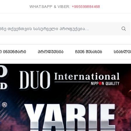
WHATSAPP & VIBER:
+995599884468
Ო ᲘᲜᲕᲔᲜᲢᲐᲠᲘ
ᲞᲠᲝᲓᲣᲥᲪᲘᲐ
ᲩᲕᲔᲜ ᲨᲔᲡᲐᲮᲔᲑ
ᲡᲘᲐᲮᲚᲔ