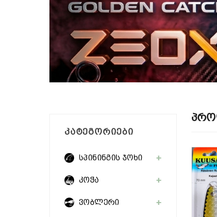
Პრო
ᲙᲐᲢᲔᲒᲝᲠᲘᲔᲑᲘ
სპინინგის ჯოხი
კოჭა
ვობლერი