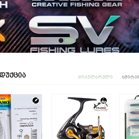
დუქცია
ᲞᲝᲞᲣᲚᲐᲠᲣᲚᲘ
ᲮᲨᲘᲠᲐ