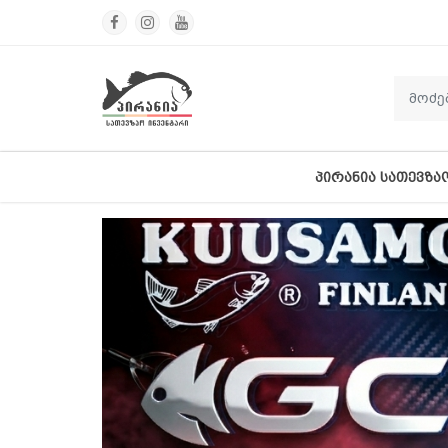
ᲞᲘᲠᲐᲜᲘᲐ ᲡᲐᲗᲔᲕᲖᲐ