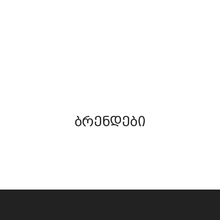
(42)
ᲡᲘᲚᲘᲙᲝᲜᲘ
ᲖᲦᲕᲐᲖᲔ ᲗᲔᲕᲖᲐᲝᲑ
ნახვა
ნახვა
ბრენდები