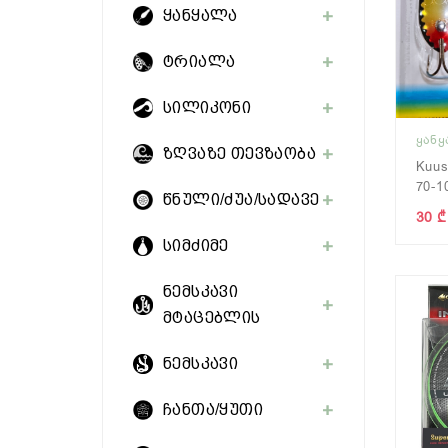
ყანყალა
ტრიალა
სილიკონი
ᲧᲐᲜ
ზღვაზე თევზაობა
Kuu
70-1
წნული/ძუა/სადავე
30 ₾
სიმძიმე
ნემსკავი
მტაცებლის
ნემსკავი
ჩანთა/ყუთი