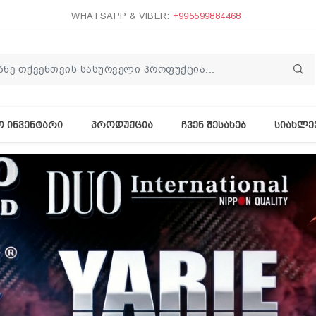
WHATSAPP & VIBER:
+995599884468
Ო ᲘᲜᲕᲔᲜᲢᲐᲠᲘ
ᲞᲠᲝᲓᲣᲥᲪᲘᲐ
ᲩᲕᲔᲜ ᲨᲔᲡᲐᲮᲔᲑ
ᲡᲘᲐᲮᲚᲔ