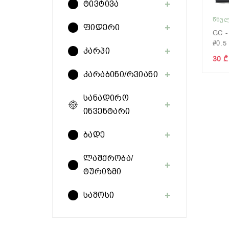
ტივტივა
ᲬᲜᲣᲚ
ფიდერი
GC -
#0.5
კარპი
30 ₾
კარაბინი/რვიანი
სანადირო
ინვენტარი
ბადე
ლაშქრობა/
ტურიზმი
სამოსი