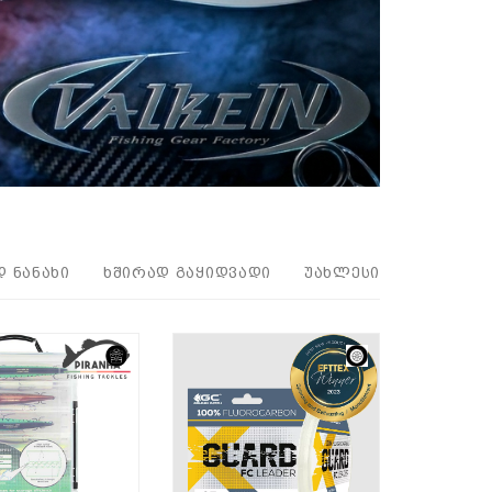
Დ ᲜᲐᲜᲐᲮᲘ
ᲮᲨᲘᲠᲐᲓ ᲒᲐᲧᲘᲓᲕᲐᲓᲘ
ᲣᲐᲮᲚᲔᲡᲘ