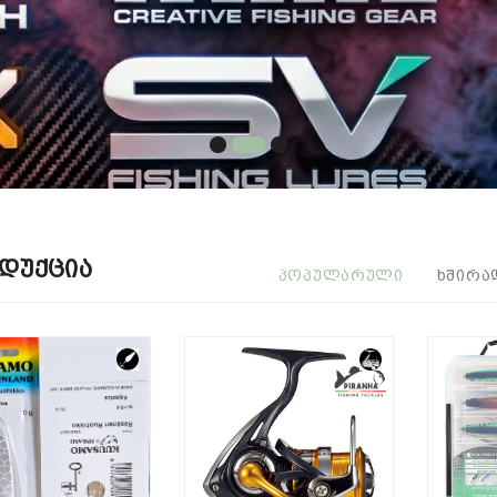
დუქცია
ᲞᲝᲞᲣᲚᲐᲠᲣᲚᲘ
ᲮᲨᲘᲠᲐ