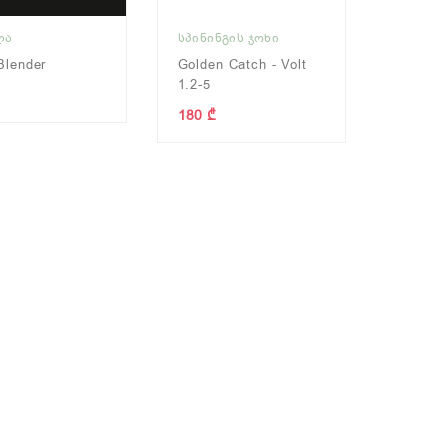
ᲚᲐ
ᲡᲞᲘᲜᲘᲜᲒᲘᲡ ᲯᲝᲮᲘ
Blender
Golden Catch - Volt
1.2-5
180 ₾