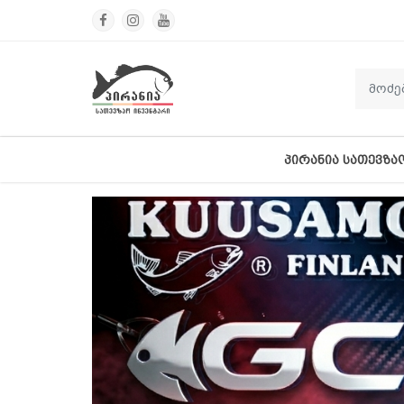
ᲞᲘᲠᲐᲜᲘᲐ ᲡᲐᲗᲔᲕᲖᲐ