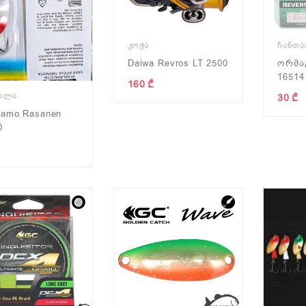
ᲙᲝᲭᲐ
ᲩᲐᲜᲗᲐ
Daiwa Revros LT 2500
Ორმაგ
16514
160 ₾
ᲧᲐᲚᲐ
30 ₾
samo Rasanen
0