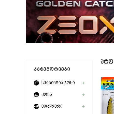
Პრო
ᲙᲐᲢᲔᲒᲝᲠᲘᲔᲑᲘ
სპინინგის ჯოხი
კოჭა
ვობლერი