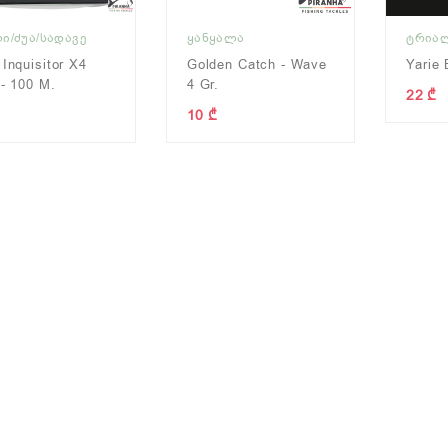
Ი/ᲫᲣᲐ/ᲡᲐᲓᲐᲕᲔ
ᲧᲐᲜᲧᲐᲚᲐ
ᲢᲠᲘᲐ
 Inquisitor X4
Golden Catch - Wave
Yarie 
 - 100 M.
4 Gr.
22 ₾
10 ₾