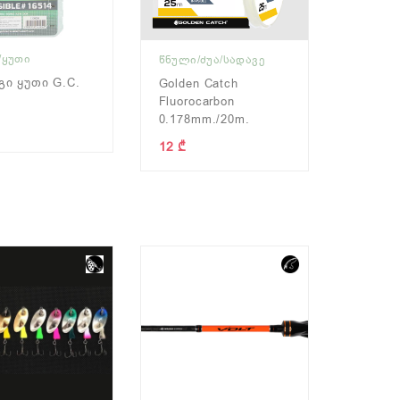
/ᲧᲣᲗᲘ
ᲬᲜᲣᲚᲘ/ᲫᲣᲐ/ᲡᲐᲓᲐᲕᲔ
ი Ყუთი G.C.
Golden Catch
Fluorocarbon
0.178mm./20m.
12 ₾