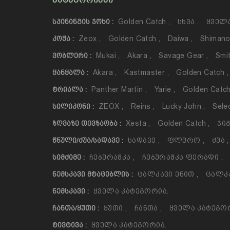
ᲙᲐᲢᲔᲒᲝᲠᲘᲔᲑᲘ
Golden Catch
,
Სხვა
,
Ყველა
ᲡᲞᲘᲜᲘᲜᲒᲘᲡ ᲯᲝᲮᲘ :
Zeox
,
Golden Catch
,
Daiwa
,
Shiman
ᲙᲝᲭᲐ :
Mukai
,
Akara
,
Savage Gear
,
Smi
ᲕᲝᲑᲚᲔᲠᲘ :
Akara
,
Kastmaster
,
Golden Catch
,
ᲧᲐᲜᲧᲐᲚᲐ :
Panther Martin
,
Yarie
,
Golden Catc
ᲢᲠᲘᲐᲚᲐ :
ZEOX
,
Reins
,
Lucky John
,
Sele
ᲡᲘᲚᲘᲙᲝᲜᲘ :
Xesta
,
Golden Catch
,
Ჯიგ
ᲖᲦᲕᲐᲖᲔ ᲗᲔᲕᲖᲐᲝᲑᲐ :
Სადავე
,
Ფლურო
,
Ძუა
,
ᲬᲜᲣᲚᲘ/ᲫᲣᲐ/ᲡᲐᲓᲐᲕᲔ :
Ჩებურაშკა
,
Ჩებურაშკა Ფერადი
,
ᲡᲘᲛᲫᲘᲛᲔ :
Ცალკავი Ენით
,
Ცალკ
ᲜᲔᲛᲡᲙᲐᲕᲘ ᲛᲢᲐᲪᲔᲑᲚᲘᲡ :
Ყველა Კატეგორია.
ᲜᲔᲛᲡᲙᲐᲕᲘ :
Ყუთი
,
Ჩანთა
,
Ყველა Კატეგო
ᲩᲐᲜᲗᲐ/ᲧᲣᲗᲘ :
Ყველა Კატეგორია.
ᲢᲘᲕᲢᲘᲕᲐ :