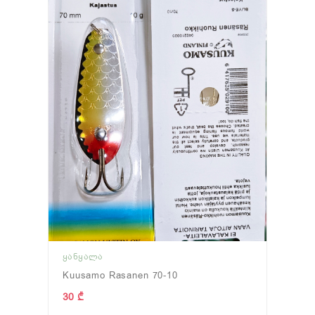
ᲧᲐᲜᲧᲐᲚᲐ
Kuusamo Rasanen 70-10
30 ₾