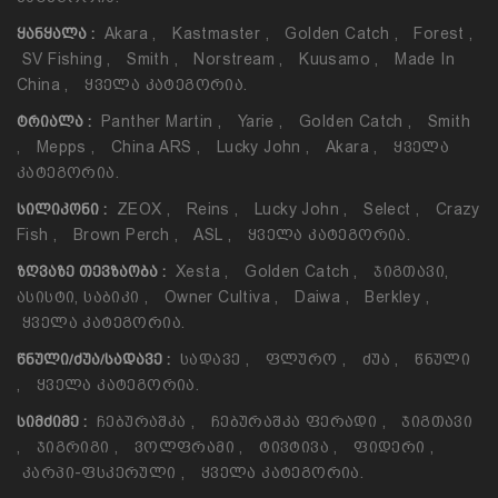
Akara
,
Kastmaster
,
Golden Catch
,
Forest
,
ᲧᲐᲜᲧᲐᲚᲐ :
SV Fishing
,
Smith
,
Norstream
,
Kuusamo
,
Made In
China
,
Ყველა Კატეგორია.
Panther Martin
,
Yarie
,
Golden Catch
,
Smith
ᲢᲠᲘᲐᲚᲐ :
,
Mepps
,
China ARS
,
Lucky John
,
Akara
,
Ყველა
Კატეგორია.
ZEOX
,
Reins
,
Lucky John
,
Select
,
Crazy
ᲡᲘᲚᲘᲙᲝᲜᲘ :
Fish
,
Brown Perch
,
ASL
,
Ყველა Კატეგორია.
Xesta
,
Golden Catch
,
Ჯიგთავი,
ᲖᲦᲕᲐᲖᲔ ᲗᲔᲕᲖᲐᲝᲑᲐ :
Ასისტი, Საბიკი
,
Owner Cultiva
,
Daiwa
,
Berkley
,
Ყველა Კატეგორია.
Სადავე
,
Ფლურო
,
Ძუა
,
Წნული
ᲬᲜᲣᲚᲘ/ᲫᲣᲐ/ᲡᲐᲓᲐᲕᲔ :
,
Ყველა Კატეგორია.
Ჩებურაშკა
,
Ჩებურაშკა Ფერადი
,
Ჯიგთავი
ᲡᲘᲛᲫᲘᲛᲔ :
,
Ჯიგრიგი
,
Ვოლფრამი
,
Ტივტივა
,
Ფიდერი
,
Კარპი-Ფსკერული
,
Ყველა Კატეგორია.