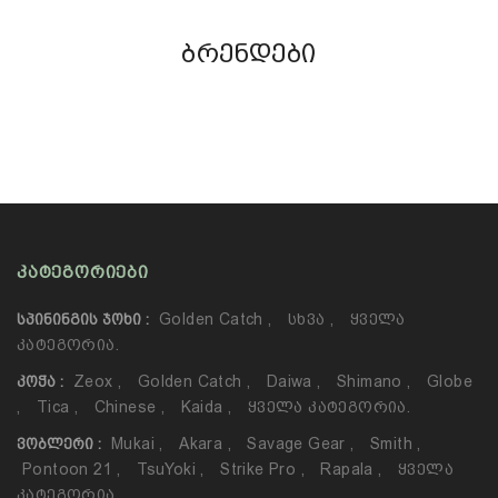
ბრენდები
ᲙᲐᲢᲔᲒᲝᲠᲘᲔᲑᲘ
Golden Catch
,
Სხვა
,
Ყველა
ᲡᲞᲘᲜᲘᲜᲒᲘᲡ ᲯᲝᲮᲘ :
Კატეგორია.
Zeox
,
Golden Catch
,
Daiwa
,
Shimano
,
Globe
ᲙᲝᲭᲐ :
,
Tica
,
Chinese
,
Kaida
,
Ყველა Კატეგორია.
Mukai
,
Akara
,
Savage Gear
,
Smith
,
ᲕᲝᲑᲚᲔᲠᲘ :
Pontoon 21
,
TsuYoki
,
Strike Pro
,
Rapala
,
Ყველა
Კატეგორია.