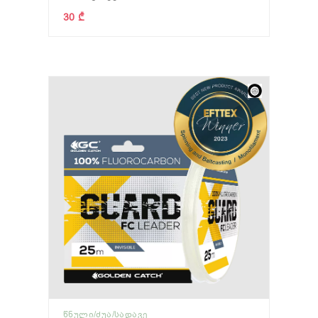
30 ₾
ᲬᲜᲣᲚᲘ/ᲫᲣᲐ/ᲡᲐᲓᲐᲕᲔ