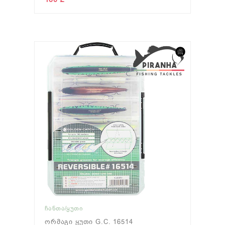
ᲩᲐᲜᲗᲐ/ᲧᲣᲗᲘ
Ორმაგი Ყუთი G.C. 16514