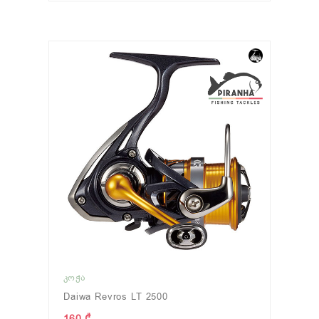
ᲙᲝᲭᲐ
Daiwa Revros LT 2500
160 ₾