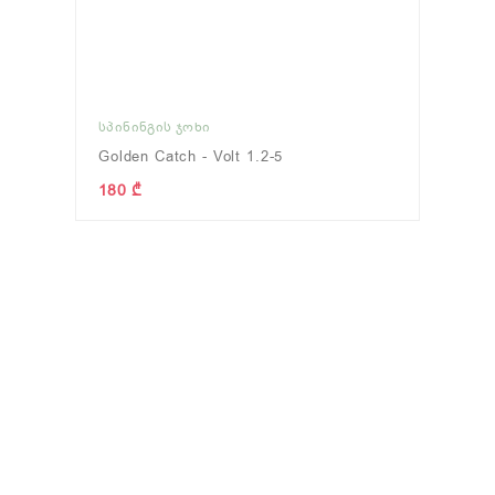
ᲡᲞᲘᲜᲘᲜᲒᲘᲡ ᲯᲝᲮᲘ
Golden Catch - Volt 1.2-5
180 ₾
(12)
ᲢᲘᲕᲢᲘᲕᲐ
(0)
ᲤᲘᲓᲔᲠᲘ
ნახვა
ნახვა