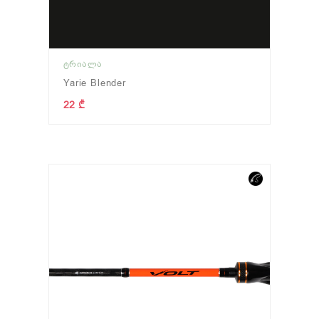
ᲢᲠᲘᲐᲚᲐ
Yarie Blender
22 ₾