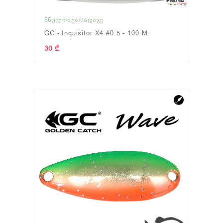
ᲬᲜᲣᲚᲘ/ᲫᲣᲐ/ᲡᲐᲓᲐᲕᲔ
GC - Inquisitor X4 #0.5 - 100 M.
30 ₾