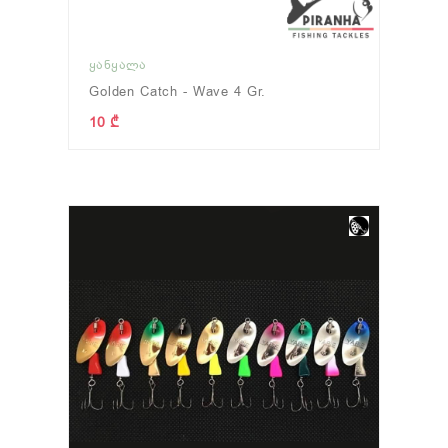
ᲧᲐᲜᲧᲐᲚᲐ
Golden Catch - Wave 4 Gr.
10 ₾