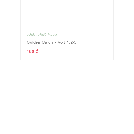
ᲡᲞᲘᲜᲘᲜᲒᲘᲡ ᲯᲝᲮᲘ
Golden Catch - Volt 1.2-5
180 ₾
ᲜᲔᲛᲡᲙᲐᲕᲘ
(0)
ᲩᲐᲜᲗᲐ/ᲧᲣᲗᲘ
(12)
ნახვა
ნახვა