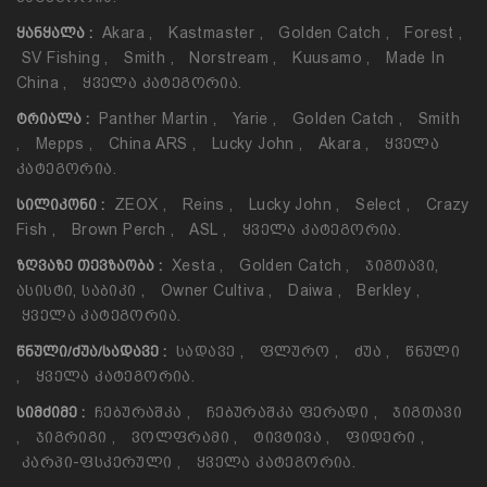
Akara
,
Kastmaster
,
Golden Catch
,
Forest
,
ᲧᲐᲜᲧᲐᲚᲐ :
SV Fishing
,
Smith
,
Norstream
,
Kuusamo
,
Made In
China
,
Ყველა Კატეგორია.
Panther Martin
,
Yarie
,
Golden Catch
,
Smith
ᲢᲠᲘᲐᲚᲐ :
,
Mepps
,
China ARS
,
Lucky John
,
Akara
,
Ყველა
Კატეგორია.
ZEOX
,
Reins
,
Lucky John
,
Select
,
Crazy
ᲡᲘᲚᲘᲙᲝᲜᲘ :
Fish
,
Brown Perch
,
ASL
,
Ყველა Კატეგორია.
Xesta
,
Golden Catch
,
Ჯიგთავი,
ᲖᲦᲕᲐᲖᲔ ᲗᲔᲕᲖᲐᲝᲑᲐ :
Ასისტი, Საბიკი
,
Owner Cultiva
,
Daiwa
,
Berkley
,
Ყველა Კატეგორია.
Სადავე
,
Ფლურო
,
Ძუა
,
Წნული
ᲬᲜᲣᲚᲘ/ᲫᲣᲐ/ᲡᲐᲓᲐᲕᲔ :
,
Ყველა Კატეგორია.
Ჩებურაშკა
,
Ჩებურაშკა Ფერადი
,
Ჯიგთავი
ᲡᲘᲛᲫᲘᲛᲔ :
,
Ჯიგრიგი
,
Ვოლფრამი
,
Ტივტივა
,
Ფიდერი
,
Კარპი-Ფსკერული
,
Ყველა Კატეგორია.