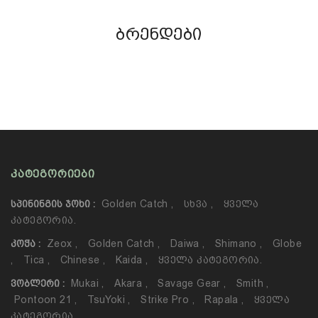
ბრენდები
ᲙᲐᲢᲔᲒᲝᲠᲘᲔᲑᲘ
Golden Catch
,
Სხვა
,
Ყველა
ᲡᲞᲘᲜᲘᲜᲒᲘᲡ ᲯᲝᲮᲘ :
Კატეგორია.
Zeox
,
Golden Catch
,
Daiwa
,
Shimano
,
Globe
ᲙᲝᲭᲐ :
,
Tica
,
Chinese
,
Kaida
,
Ყველა Კატეგორია.
Mukai
,
Akara
,
Savage Gear
,
Smith
,
ᲕᲝᲑᲚᲔᲠᲘ :
Pontoon 21
,
TsuYoki
,
Strike Pro
,
Rapala
,
Ყველა
Კატეგორია.