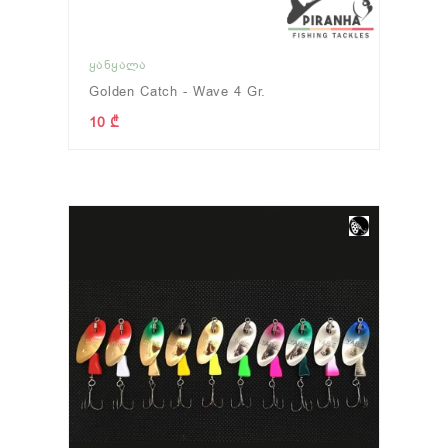
ᲧᲐᲜᲧᲐᲚᲐ
Golden Catch - Wave 4 Gr.
10 ₾