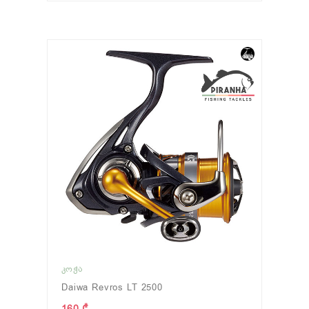
ᲙᲝᲭᲐ
Daiwa Revros LT 2500
160 ₾