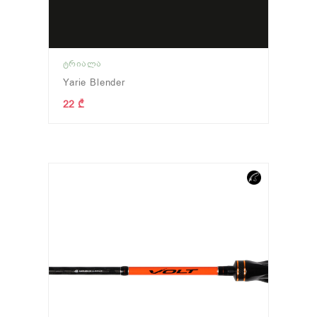
ᲢᲠᲘᲐᲚᲐ
Yarie Blender
22 ₾