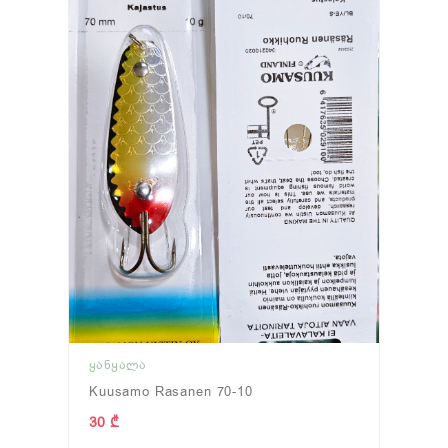
ᲧᲐᲜᲧᲐᲚᲐ
Kuusamo Rasanen 70-10
30 ₾