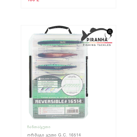
ᲩᲐᲜᲗᲐ/ᲧᲣᲗᲘ
Ორმაგი Ყუთი G.C. 16514