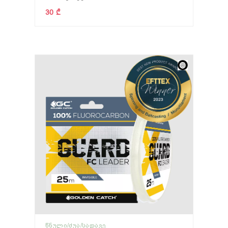
30 ₾
ᲬᲜᲣᲚᲘ/ᲫᲣᲐ/ᲡᲐᲓᲐᲕᲔ