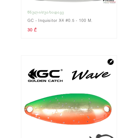
ᲬᲜᲣᲚᲘ/ᲫᲣᲐ/ᲡᲐᲓᲐᲕᲔ
GC - Inquisitor X4 #0.5 - 100 M.
30 ₾