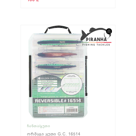
ᲩᲐᲜᲗᲐ/ᲧᲣᲗᲘ
Ორმაგი Ყუთი G.C. 16514