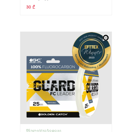
30 ₾
ᲬᲜᲣᲚᲘ/ᲫᲣᲐ/ᲡᲐᲓᲐᲕᲔ