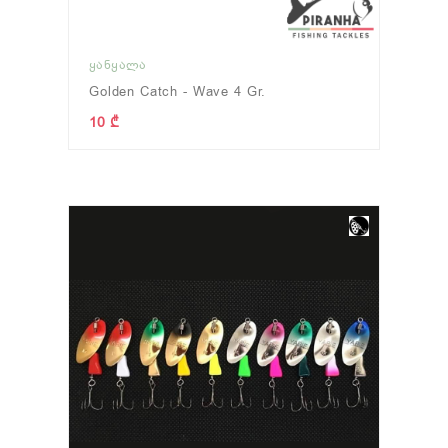
ᲧᲐᲜᲧᲐᲚᲐ
Golden Catch - Wave 4 Gr.
10 ₾