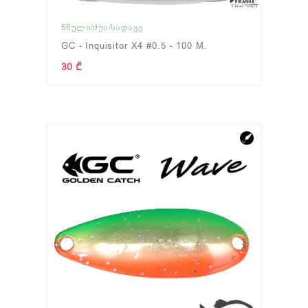
ᲬᲜᲣᲚᲘ/ᲫᲣᲐ/ᲡᲐᲓᲐᲕᲔ
GC - Inquisitor X4 #0.5 - 100 M.
30 ₾