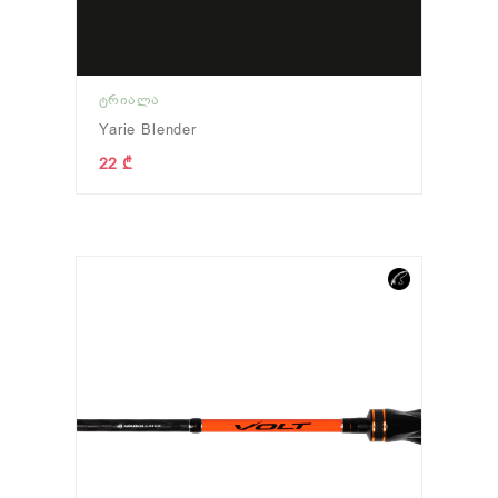
ᲢᲠᲘᲐᲚᲐ
Yarie Blender
22 ₾