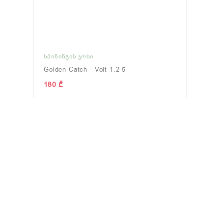
ᲡᲞᲘᲜᲘᲜᲒᲘᲡ ᲯᲝᲮᲘ
Golden Catch - Volt 1.2-5
180 ₾
)
ᲖᲦᲕᲐᲖᲔ ᲗᲔᲕᲖᲐᲝᲑᲐ
(46)
ᲬᲜᲣᲚᲘ/ᲫᲣᲐ/ᲡᲐᲓᲐᲕᲔ
(70
ნახვა
ნახვა