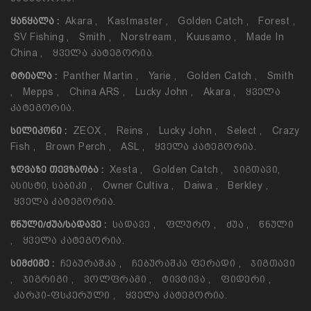
Akara
,
Kastmaster
,
Golden Catch
,
Forest
,
ᲧᲐᲜᲧᲐᲚᲐ :
SV Fishing
,
Smith
,
Norstream
,
Kuusamo
,
Made In
China
,
Ყველა Კატეგორია.
Panther Martin
,
Yarie
,
Golden Catch
,
Smith
ᲢᲠᲘᲐᲚᲐ :
,
Mepps
,
China ARS
,
Lucky John
,
Akara
,
Ყველა
Კატეგორია.
ZEOX
,
Reins
,
Lucky John
,
Select
,
Crazy
ᲡᲘᲚᲘᲙᲝᲜᲘ :
Fish
,
Brown Perch
,
ASL
,
Ყველა Კატეგორია.
Xesta
,
Golden Catch
,
Ჯიგთავი,
ᲖᲦᲕᲐᲖᲔ ᲗᲔᲕᲖᲐᲝᲑᲐ :
Ასისტი, Საბიკი
,
Owner Cultiva
,
Daiwa
,
Berkley
,
Ყველა Კატეგორია.
Სადავე
,
Ფლურო
,
Ძუა
,
Წნული
ᲬᲜᲣᲚᲘ/ᲫᲣᲐ/ᲡᲐᲓᲐᲕᲔ :
,
Ყველა Კატეგორია.
Ჩებურაშკა
,
Ჩებურაშკა Ფერადი
,
Ჯიგთავი
ᲡᲘᲛᲫᲘᲛᲔ :
,
Ჯიგრიგი
,
Ვოლფრამი
,
Ტივტივა
,
Ფიდერი
,
Კარპი-Ფსკერული
,
Ყველა Კატეგორია.