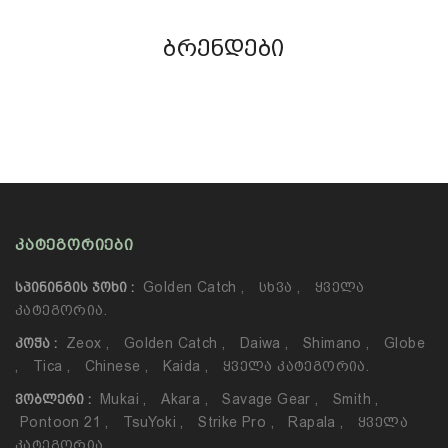
ბრენდები
ᲙᲐᲢᲔᲒᲝᲠᲘᲔᲑᲘ
Golden Catch
,
Სხვა
,
Ყველა
ᲡᲞᲘᲜᲘᲜᲒᲘᲡ ᲯᲝᲮᲘ :
Კატეგორია.
Zeox
,
Golden Catch
,
Daiwa
,
Shimano
,
Globe
ᲙᲝᲭᲐ :
,
Tica
,
Chinese
,
Kaida
,
Ყველა Კატეგორია.
Mukai
,
Akara
,
Savage Gear
,
Smith
,
ᲕᲝᲑᲚᲔᲠᲘ :
Pontoon 21
,
TsuYoki
,
Strike Pro
,
Rapala
,
Ყველა
Კატეგორია.