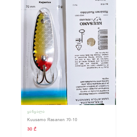
ᲧᲐᲜᲧᲐᲚᲐ
Kuusamo Rasanen 70-10
30 ₾