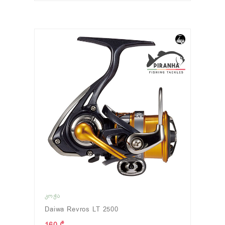
ᲙᲝᲭᲐ
Daiwa Revros LT 2500
160 ₾