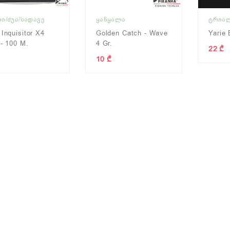
Ი/ᲫᲣᲐ/ᲡᲐᲓᲐᲕᲔ
ᲧᲐᲜᲧᲐᲚᲐ
ᲢᲠᲘᲐ
 Inquisitor X4
Golden Catch - Wave
Yarie 
 - 100 M.
4 Gr.
22 ₾
10 ₾