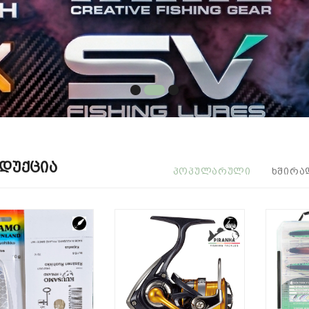
დუქცია
ᲞᲝᲞᲣᲚᲐᲠᲣᲚᲘ
ᲮᲨᲘᲠᲐ