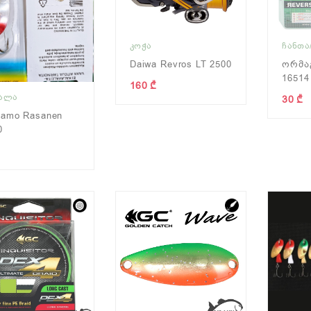
ᲙᲝᲭᲐ
ᲩᲐᲜᲗᲐ
Daiwa Revros LT 2500
Ორმაგ
16514
160 ₾
ᲧᲐᲚᲐ
30 ₾
samo Rasanen
0