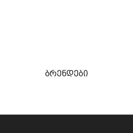
(42)
ᲡᲘᲚᲘᲙᲝᲜᲘ
ᲖᲦᲕᲐ
ნახვა
ნახვა
ბრენდები