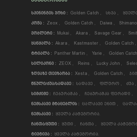
ᲙᲐᲢᲔᲒᲝᲠᲘᲔᲑᲘ
Golden Catch
,
Სხვა
,
Ყველა
ᲡᲞᲘᲜᲘᲜᲒᲘᲡ ᲯᲝᲮᲘ :
Zeox
,
Golden Catch
,
Daiwa
,
Shiman
ᲙᲝᲭᲐ :
Mukai
,
Akara
,
Savage Gear
,
Smi
ᲕᲝᲑᲚᲔᲠᲘ :
Akara
,
Kastmaster
,
Golden Catch
,
ᲧᲐᲜᲧᲐᲚᲐ :
Panther Martin
,
Yarie
,
Golden Catc
ᲢᲠᲘᲐᲚᲐ :
ZEOX
,
Reins
,
Lucky John
,
Sele
ᲡᲘᲚᲘᲙᲝᲜᲘ :
Xesta
,
Golden Catch
,
Ჯიგ
ᲖᲦᲕᲐᲖᲔ ᲗᲔᲕᲖᲐᲝᲑᲐ :
Სადავე
,
Ფლურო
,
Ძუა
,
ᲬᲜᲣᲚᲘ/ᲫᲣᲐ/ᲡᲐᲓᲐᲕᲔ :
Ჩებურაშკა
,
Ჩებურაშკა Ფერადი
,
ᲡᲘᲛᲫᲘᲛᲔ :
Ცალკავი Ენით
,
Ცალკ
ᲜᲔᲛᲡᲙᲐᲕᲘ ᲛᲢᲐᲪᲔᲑᲚᲘᲡ :
Ყველა Კატეგორია.
ᲜᲔᲛᲡᲙᲐᲕᲘ :
Ყუთი
,
Ჩანთა
,
Ყველა Კატეგო
ᲩᲐᲜᲗᲐ/ᲧᲣᲗᲘ :
Ყველა Კატეგორია.
ᲢᲘᲕᲢᲘᲕᲐ :