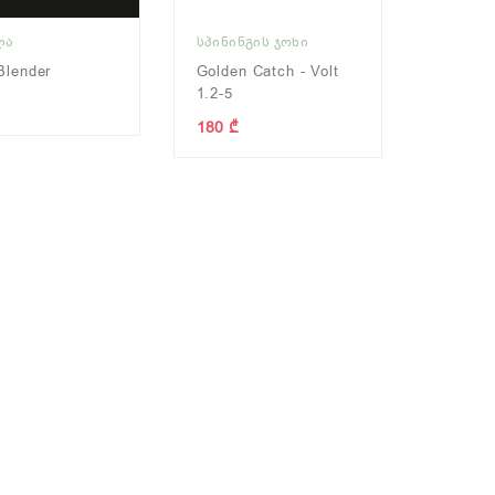
ᲚᲐ
ᲡᲞᲘᲜᲘᲜᲒᲘᲡ ᲯᲝᲮᲘ
Blender
Golden Catch - Volt
1.2-5
180 ₾