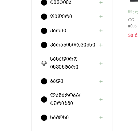
ტივტივა
ᲬᲜᲣᲚ
ფიდერი
GC -
#0.5
კარპი
30 ₾
კარაბინი/რვიანი
სანადირო
ინვენტარი
ბადე
ლაშქრობა/
ტურიზმი
სამოსი