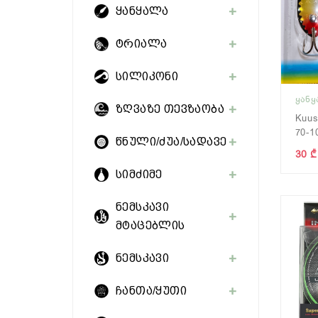
ყანყალა
ტრიალა
სილიკონი
ᲧᲐᲜ
ზღვაზე თევზაობა
Kuu
70-1
წნული/ძუა/სადავე
30 ₾
სიმძიმე
ნემსკავი
მტაცებლის
ნემსკავი
ჩანთა/ყუთი