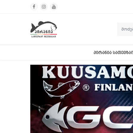
ᲞᲘᲠᲐᲜᲘᲐ ᲡᲐᲗᲔᲕᲖᲐ