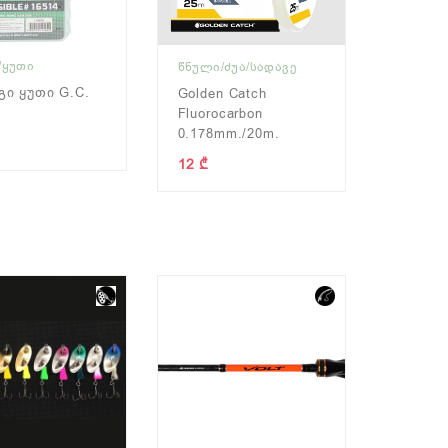
/ᲧᲣᲗᲘ
ᲬᲜᲣᲚᲘ/ᲫᲣᲐ/ᲡᲐᲓᲐᲕᲔ
ი Ყუთი G.C.
Golden Catch
Fluorocarbon
0.178mm./20m.
12 ₾