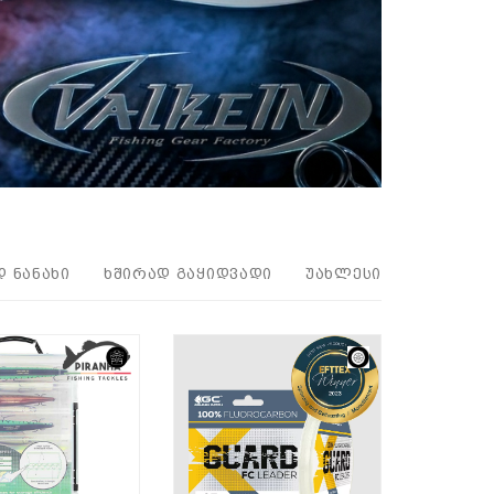
Დ ᲜᲐᲜᲐᲮᲘ
ᲮᲨᲘᲠᲐᲓ ᲒᲐᲧᲘᲓᲕᲐᲓᲘ
ᲣᲐᲮᲚᲔᲡᲘ