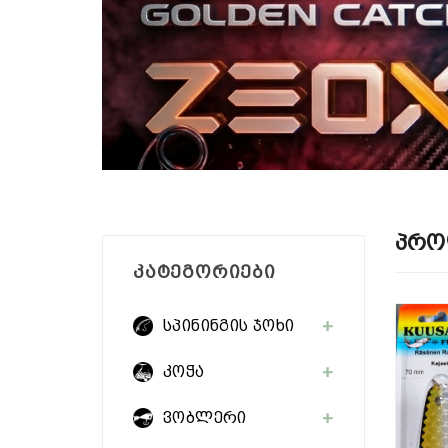
Პრო
ᲙᲐᲢᲔᲒᲝᲠᲘᲔᲑᲘ
სპინინგის ჯოხი
კოჭა
ვობლერი