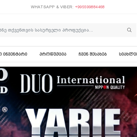
WHATSAPP & VIBER:
+995599884468
Ო ᲘᲜᲕᲔᲜᲢᲐᲠᲘ
ᲞᲠᲝᲓᲣᲥᲪᲘᲐ
ᲩᲕᲔᲜ ᲨᲔᲡᲐᲮᲔᲑ
ᲡᲘᲐᲮᲚᲔ