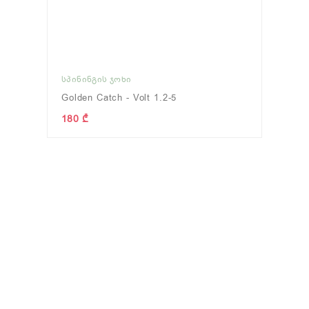
ᲡᲞᲘᲜᲘᲜᲒᲘᲡ ᲯᲝᲮᲘ
Golden Catch - Volt 1.2-5
180 ₾
ᲖᲦᲕᲐᲖᲔ ᲗᲔᲕᲖᲐᲝᲑᲐ
(46)
ᲬᲜᲣᲚᲘ/ᲫᲣᲐ/ᲡᲐᲓᲐᲕᲔ
(70)
ნახვა
ნახვა