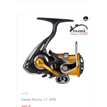
ᲙᲝᲭᲐ
Daiwa Revros LT 2500
160 ₾