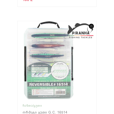
ᲩᲐᲜᲗᲐ/ᲧᲣᲗᲘ
Ორმაგი Ყუთი G.C. 16514