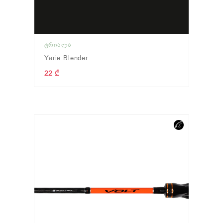
ᲢᲠᲘᲐᲚᲐ
Yarie Blender
22 ₾