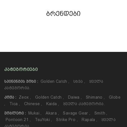
ბრენდები
ᲙᲐᲢᲔᲒᲝᲠᲘᲔᲑᲘ
Golden Catch
,
Სხვა
,
Ყველა
ᲡᲞᲘᲜᲘᲜᲒᲘᲡ ᲯᲝᲮᲘ :
Კატეგორია.
Zeox
,
Golden Catch
,
Daiwa
,
Shimano
,
Globe
ᲙᲝᲭᲐ :
,
Tica
,
Chinese
,
Kaida
,
Ყველა Კატეგორია.
Mukai
,
Akara
,
Savage Gear
,
Smith
,
ᲕᲝᲑᲚᲔᲠᲘ :
Pontoon 21
,
TsuYoki
,
Strike Pro
,
Rapala
,
Ყველა
Კატეგორია.