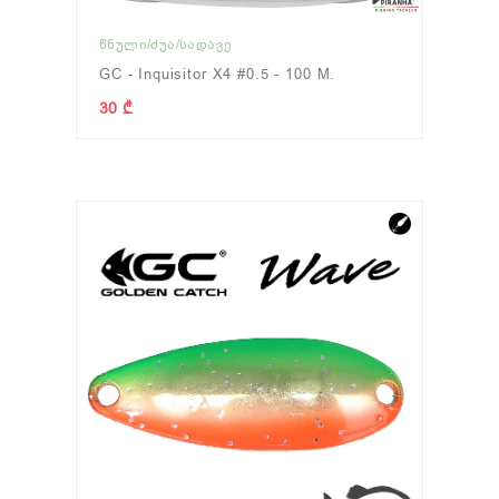
ᲬᲜᲣᲚᲘ/ᲫᲣᲐ/ᲡᲐᲓᲐᲕᲔ
GC - Inquisitor X4 #0.5 - 100 M.
30 ₾