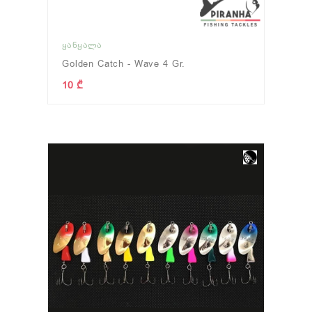
ᲧᲐᲜᲧᲐᲚᲐ
Golden Catch - Wave 4 Gr.
10 ₾