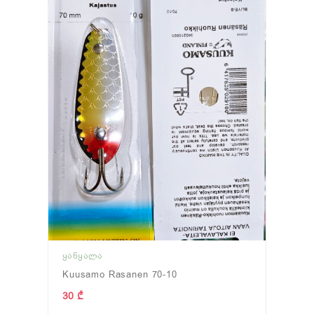
ᲧᲐᲜᲧᲐᲚᲐ
Kuusamo Rasanen 70-10
30 ₾