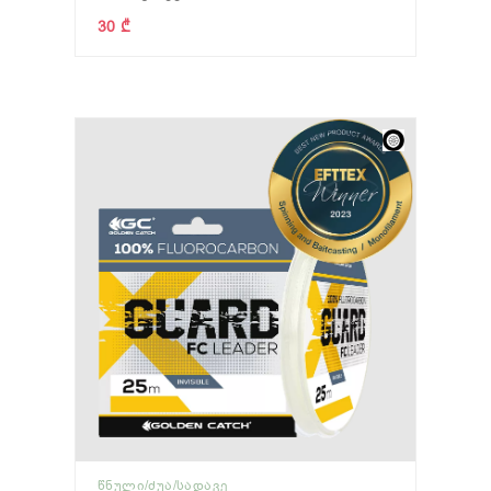
30 ₾
ᲬᲜᲣᲚᲘ/ᲫᲣᲐ/ᲡᲐᲓᲐᲕᲔ