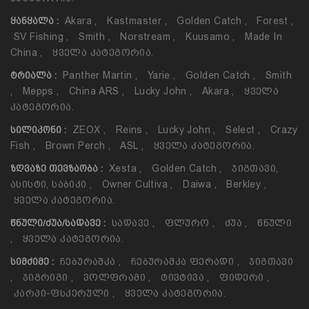
Akara
,
Kastmaster
,
Golden Catch
,
Forest
,
ᲧᲐᲜᲧᲐᲚᲐ :
SV Fishing
,
Smith
,
Norstream
,
Kuusamo
,
Made In
China
,
Ყველა Კატეგორია.
Panther Martin
,
Yarie
,
Golden Catch
,
Smith
ᲢᲠᲘᲐᲚᲐ :
,
Mepps
,
China ARS
,
Lucky John
,
Akara
,
Ყველა
Კატეგორია.
ZEOX
,
Reins
,
Lucky John
,
Select
,
Crazy
ᲡᲘᲚᲘᲙᲝᲜᲘ :
Fish
,
Brown Perch
,
ASL
,
Ყველა Კატეგორია.
Xesta
,
Golden Catch
,
Ჯიგთავი,
ᲖᲦᲕᲐᲖᲔ ᲗᲔᲕᲖᲐᲝᲑᲐ :
Ასისტი, Საბიკი
,
Owner Cultiva
,
Daiwa
,
Berkley
,
Ყველა Კატეგორია.
Სადავე
,
Ფლურო
,
Ძუა
,
Წნული
ᲬᲜᲣᲚᲘ/ᲫᲣᲐ/ᲡᲐᲓᲐᲕᲔ :
,
Ყველა Კატეგორია.
Ჩებურაშკა
,
Ჩებურაშკა Ფერადი
,
Ჯიგთავი
ᲡᲘᲛᲫᲘᲛᲔ :
,
Ჯიგრიგი
,
Ვოლფრამი
,
Ტივტივა
,
Ფიდერი
,
Კარპი-Ფსკერული
,
Ყველა Კატეგორია.