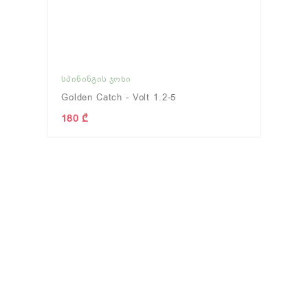
ᲡᲞᲘᲜᲘᲜᲒᲘᲡ ᲯᲝᲮᲘ
Golden Catch - Volt 1.2-5
180 ₾
ᲜᲔᲛᲡᲙᲐᲕᲘ
(0)
ᲩᲐᲜᲗᲐ/ᲧᲣᲗᲘ
(12)
ნახვა
ნახვა