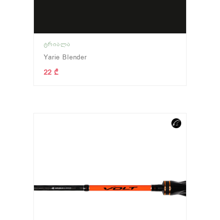
ᲢᲠᲘᲐᲚᲐ
Yarie Blender
22 ₾