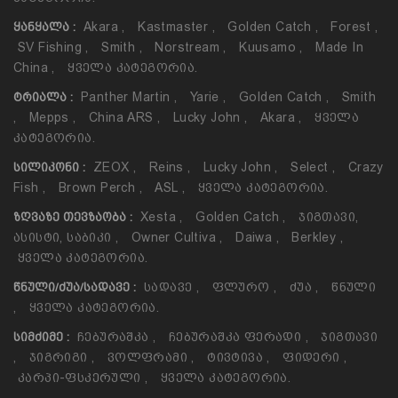
Akara
,
Kastmaster
,
Golden Catch
,
Forest
,
ᲧᲐᲜᲧᲐᲚᲐ :
SV Fishing
,
Smith
,
Norstream
,
Kuusamo
,
Made In
China
,
Ყველა Კატეგორია.
Panther Martin
,
Yarie
,
Golden Catch
,
Smith
ᲢᲠᲘᲐᲚᲐ :
,
Mepps
,
China ARS
,
Lucky John
,
Akara
,
Ყველა
Კატეგორია.
ZEOX
,
Reins
,
Lucky John
,
Select
,
Crazy
ᲡᲘᲚᲘᲙᲝᲜᲘ :
Fish
,
Brown Perch
,
ASL
,
Ყველა Კატეგორია.
Xesta
,
Golden Catch
,
Ჯიგთავი,
ᲖᲦᲕᲐᲖᲔ ᲗᲔᲕᲖᲐᲝᲑᲐ :
Ასისტი, Საბიკი
,
Owner Cultiva
,
Daiwa
,
Berkley
,
Ყველა Კატეგორია.
Სადავე
,
Ფლურო
,
Ძუა
,
Წნული
ᲬᲜᲣᲚᲘ/ᲫᲣᲐ/ᲡᲐᲓᲐᲕᲔ :
,
Ყველა Კატეგორია.
Ჩებურაშკა
,
Ჩებურაშკა Ფერადი
,
Ჯიგთავი
ᲡᲘᲛᲫᲘᲛᲔ :
,
Ჯიგრიგი
,
Ვოლფრამი
,
Ტივტივა
,
Ფიდერი
,
Კარპი-Ფსკერული
,
Ყველა Კატეგორია.