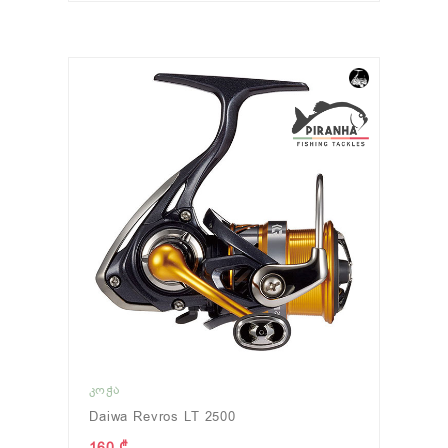
ᲙᲝᲭᲐ
Daiwa Revros LT 2500
160 ₾