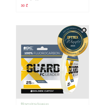
30 ₾
ᲬᲜᲣᲚᲘ/ᲫᲣᲐ/ᲡᲐᲓᲐᲕᲔ