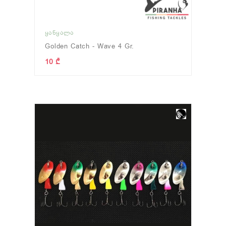
ᲧᲐᲜᲧᲐᲚᲐ
Golden Catch - Wave 4 Gr.
10 ₾