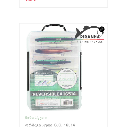
ᲩᲐᲜᲗᲐ/ᲧᲣᲗᲘ
Ორმაგი Ყუთი G.C. 16514