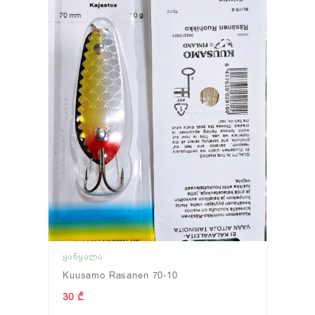
ᲧᲐᲜᲧᲐᲚᲐ
Kuusamo Rasanen 70-10
30 ₾