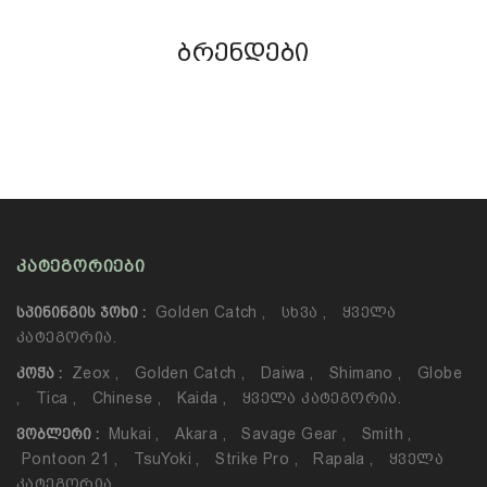
ბრენდები
ᲙᲐᲢᲔᲒᲝᲠᲘᲔᲑᲘ
Golden Catch
,
Სხვა
,
Ყველა
ᲡᲞᲘᲜᲘᲜᲒᲘᲡ ᲯᲝᲮᲘ :
Კატეგორია.
Zeox
,
Golden Catch
,
Daiwa
,
Shimano
,
Globe
ᲙᲝᲭᲐ :
,
Tica
,
Chinese
,
Kaida
,
Ყველა Კატეგორია.
Mukai
,
Akara
,
Savage Gear
,
Smith
,
ᲕᲝᲑᲚᲔᲠᲘ :
Pontoon 21
,
TsuYoki
,
Strike Pro
,
Rapala
,
Ყველა
Კატეგორია.