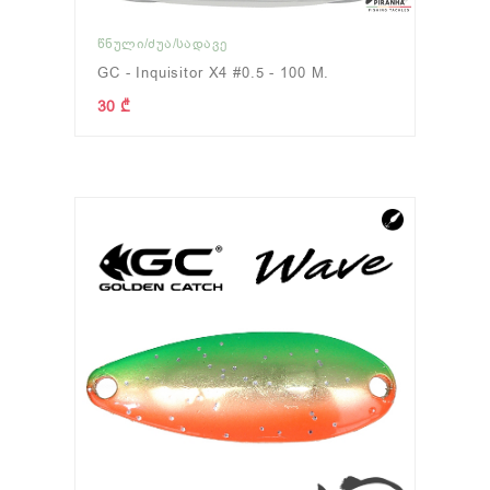
ᲬᲜᲣᲚᲘ/ᲫᲣᲐ/ᲡᲐᲓᲐᲕᲔ
GC - Inquisitor X4 #0.5 - 100 M.
30 ₾