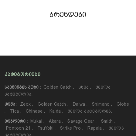
ბრენდები
ᲙᲐᲢᲔᲒᲝᲠᲘᲔᲑᲘ
Golden Catch
,
Სხვა
,
Ყველა
ᲡᲞᲘᲜᲘᲜᲒᲘᲡ ᲯᲝᲮᲘ :
Კატეგორია.
Zeox
,
Golden Catch
,
Daiwa
,
Shimano
,
Globe
ᲙᲝᲭᲐ :
,
Tica
,
Chinese
,
Kaida
,
Ყველა Კატეგორია.
Mukai
,
Akara
,
Savage Gear
,
Smith
,
ᲕᲝᲑᲚᲔᲠᲘ :
Pontoon 21
,
TsuYoki
,
Strike Pro
,
Rapala
,
Ყველა
Კატეგორია.