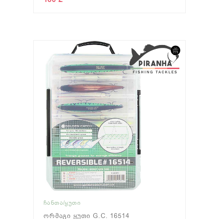
ᲩᲐᲜᲗᲐ/ᲧᲣᲗᲘ
Ორმაგი Ყუთი G.C. 16514