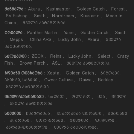
Akara
,
Kastmaster
,
Golden Catch
,
Forest
,
ᲧᲐᲜᲧᲐᲚᲐ :
SV Fishing
,
Smith
,
Norstream
,
Kuusamo
,
Made In
China
,
Ყველა Კატეგორია.
Panther Martin
,
Yarie
,
Golden Catch
,
Smith
ᲢᲠᲘᲐᲚᲐ :
,
Mepps
,
China ARS
,
Lucky John
,
Akara
,
Ყველა
Კატეგორია.
ZEOX
,
Reins
,
Lucky John
,
Select
,
Crazy
ᲡᲘᲚᲘᲙᲝᲜᲘ :
Fish
,
Brown Perch
,
ASL
,
Ყველა Კატეგორია.
Xesta
,
Golden Catch
,
Ჯიგთავი,
ᲖᲦᲕᲐᲖᲔ ᲗᲔᲕᲖᲐᲝᲑᲐ :
Ასისტი, Საბიკი
,
Owner Cultiva
,
Daiwa
,
Berkley
,
Ყველა Კატეგორია.
Სადავე
,
Ფლურო
,
Ძუა
,
Წნული
ᲬᲜᲣᲚᲘ/ᲫᲣᲐ/ᲡᲐᲓᲐᲕᲔ :
,
Ყველა Კატეგორია.
Ჩებურაშკა
,
Ჩებურაშკა Ფერადი
,
Ჯიგთავი
ᲡᲘᲛᲫᲘᲛᲔ :
,
Ჯიგრიგი
,
Ვოლფრამი
,
Ტივტივა
,
Ფიდერი
,
Კარპი-Ფსკერული
,
Ყველა Კატეგორია.