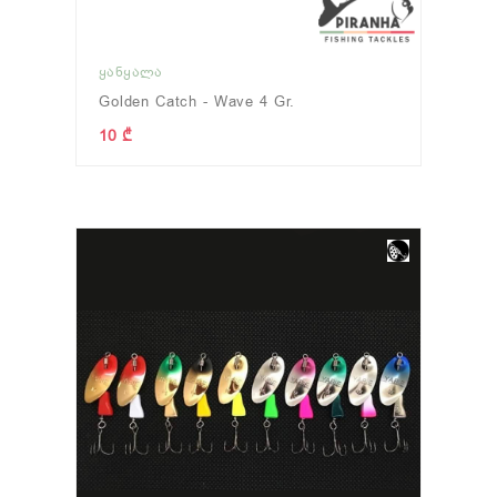
ᲧᲐᲜᲧᲐᲚᲐ
Golden Catch - Wave 4 Gr.
10 ₾