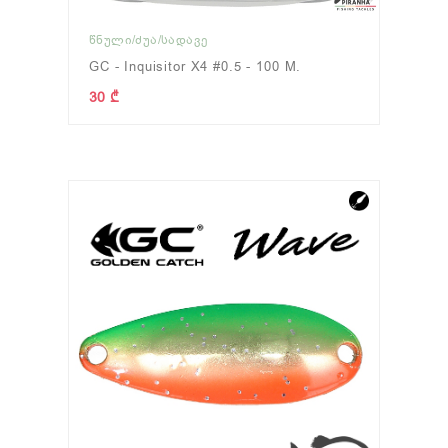
ᲬᲜᲣᲚᲘ/ᲫᲣᲐ/ᲡᲐᲓᲐᲕᲔ
GC - Inquisitor X4 #0.5 - 100 M.
30 ₾