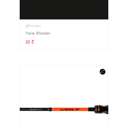
ᲢᲠᲘᲐᲚᲐ
Yarie Blender
22 ₾