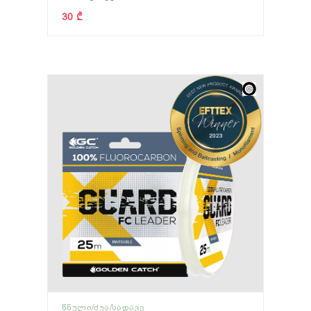
30 ₾
ᲬᲜᲣᲚᲘ/ᲫᲣᲐ/ᲡᲐᲓᲐᲕᲔ