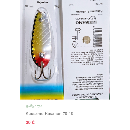
ᲧᲐᲜᲧᲐᲚᲐ
Kuusamo Rasanen 70-10
30 ₾