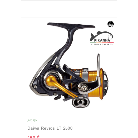
ᲙᲝᲭᲐ
Daiwa Revros LT 2500
160 ₾