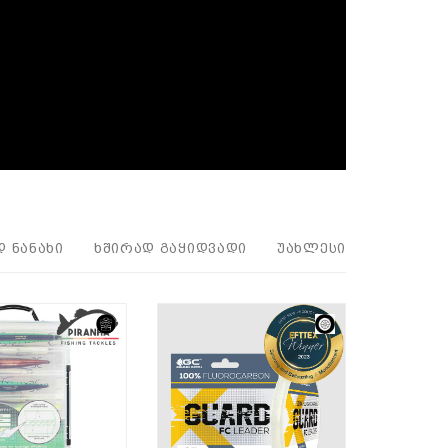
Დ ᲜᲐᲜᲐᲮᲘ
ᲮᲨᲘᲠᲐᲓ ᲒᲐᲧᲘᲓᲕᲐᲓᲘ
ᲣᲐᲮᲚᲔᲡᲘ