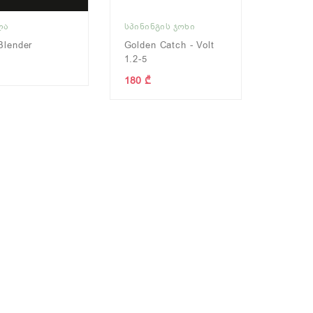
ᲚᲐ
ᲡᲞᲘᲜᲘᲜᲒᲘᲡ ᲯᲝᲮᲘ
Blender
Golden Catch - Volt
1.2-5
180 ₾