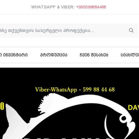
WHATSAPP & VIBER:
+995599884468
Ო ᲘᲜᲕᲔᲜᲢᲐᲠᲘ
ᲞᲠᲝᲓᲣᲥᲪᲘᲐ
ᲩᲕᲔᲜ ᲨᲔᲡᲐᲮᲔᲑ
ᲡᲘᲐᲮᲚᲔ