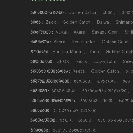
ᲙᲐᲢᲔᲒᲝᲠᲘᲔᲑᲘ
Golden Catch
,
Სხვა
,
Ყველა
ᲡᲞᲘᲜᲘᲜᲒᲘᲡ ᲯᲝᲮᲘ :
Zeox
,
Golden Catch
,
Daiwa
,
Shiman
ᲙᲝᲭᲐ :
Mukai
,
Akara
,
Savage Gear
,
Smi
ᲕᲝᲑᲚᲔᲠᲘ :
Akara
,
Kastmaster
,
Golden Catch
,
ᲧᲐᲜᲧᲐᲚᲐ :
Panther Martin
,
Yarie
,
Golden Catc
ᲢᲠᲘᲐᲚᲐ :
ZEOX
,
Reins
,
Lucky John
,
Sele
ᲡᲘᲚᲘᲙᲝᲜᲘ :
Xesta
,
Golden Catch
,
Ჯიგ
ᲖᲦᲕᲐᲖᲔ ᲗᲔᲕᲖᲐᲝᲑᲐ :
Სადავე
,
Ფლურო
,
Ძუა
,
ᲬᲜᲣᲚᲘ/ᲫᲣᲐ/ᲡᲐᲓᲐᲕᲔ :
Ჩებურაშკა
,
Ჩებურაშკა Ფერადი
,
ᲡᲘᲛᲫᲘᲛᲔ :
Ცალკავი Ენით
,
Ცალკ
ᲜᲔᲛᲡᲙᲐᲕᲘ ᲛᲢᲐᲪᲔᲑᲚᲘᲡ :
Ყველა Კატეგორია.
ᲜᲔᲛᲡᲙᲐᲕᲘ :
Ყუთი
,
Ჩანთა
,
Ყველა Კატეგო
ᲩᲐᲜᲗᲐ/ᲧᲣᲗᲘ :
Ყველა Კატეგორია.
ᲢᲘᲕᲢᲘᲕᲐ :