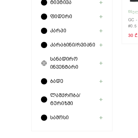
ტივტივა
ᲬᲜᲣᲚ
ფიდერი
GC -
#0.5
კარპი
30 ₾
კარაბინი/რვიანი
სანადირო
ინვენტარი
ბადე
ლაშქრობა/
ტურიზმი
სამოსი