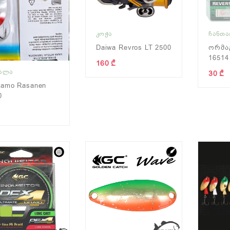
ᲙᲝᲭᲐ
ᲩᲐᲜᲗᲐ
Daiwa Revros LT 2500
Ორმაგ
16514
160 ₾
ᲧᲐᲚᲐ
30 ₾
samo Rasanen
0