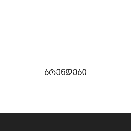
(66)
ᲧᲐᲜᲧᲐᲚᲐ
ᲢᲠᲘᲐᲚᲐ
ნახვა
ნახვა
ბრენდები