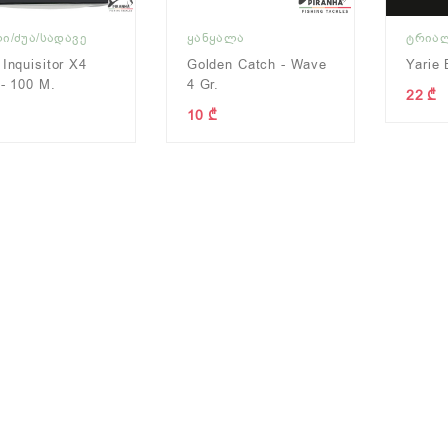
Ი/ᲫᲣᲐ/ᲡᲐᲓᲐᲕᲔ
ᲧᲐᲜᲧᲐᲚᲐ
ᲢᲠᲘᲐ
 Inquisitor X4
Golden Catch - Wave
Yarie 
 - 100 M.
4 Gr.
22 ₾
10 ₾