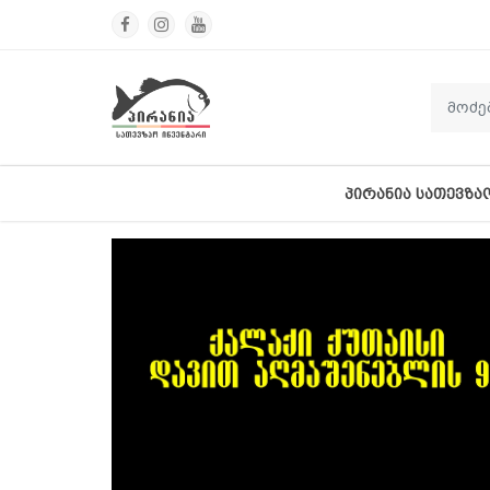
ᲞᲘᲠᲐᲜᲘᲐ ᲡᲐᲗᲔᲕᲖᲐ