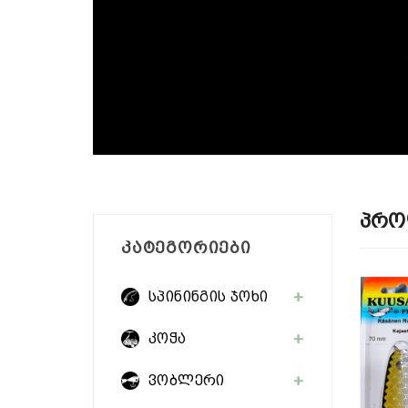
Პრო
ᲙᲐᲢᲔᲒᲝᲠᲘᲔᲑᲘ
სპინინგის ჯოხი
კოჭა
ვობლერი