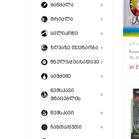
ყანყალა
ტრიალა
სილიკონი
ᲧᲐᲜ
ზღვაზე თევზაობა
Kuu
70-1
წნული/ძუა/სადავე
30 ₾
სიმძიმე
ნემსკავი
მტაცებლის
ნემსკავი
ჩანთა/ყუთი