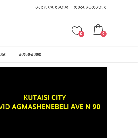
ავტორიზაცია
რეგისტრაცია
0
0
ᲔᲑᲘ
ᲙᲝᲜᲢᲐᲥᲢᲘ