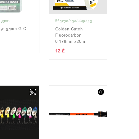
/ᲧᲣᲗᲘ
ᲬᲜᲣᲚᲘ/ᲫᲣᲐ/ᲡᲐᲓᲐᲕᲔ
ი Ყუთი G.C.
Golden Catch
Fluorocarbon
0.178mm./20m.
12 ₾