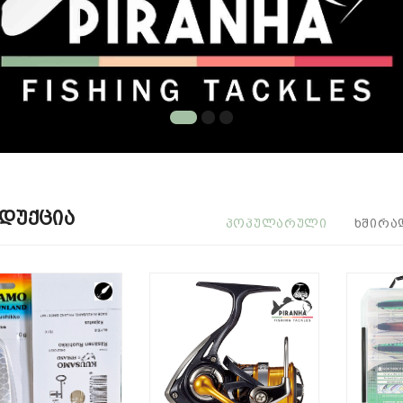
დუქცია
ᲞᲝᲞᲣᲚᲐᲠᲣᲚᲘ
ᲮᲨᲘᲠᲐ