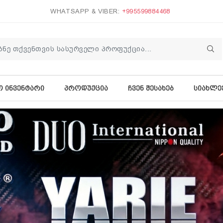
WHATSAPP & VIBER:
+995599884468
Ო ᲘᲜᲕᲔᲜᲢᲐᲠᲘ
ᲞᲠᲝᲓᲣᲥᲪᲘᲐ
ᲩᲕᲔᲜ ᲨᲔᲡᲐᲮᲔᲑ
ᲡᲘᲐᲮᲚᲔ