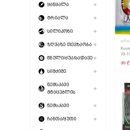
ყანყალა
ტრიალა
სილიკონი
ᲧᲐᲜ
ზღვაზე თევზაობა
Kuu
70-1
წნული/ძუა/სადავე
30 ₾
სიმძიმე
ნემსკავი
მტაცებლის
ნემსკავი
ჩანთა/ყუთი