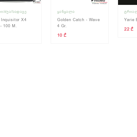
Ი/ᲫᲣᲐ/ᲡᲐᲓᲐᲕᲔ
ᲧᲐᲜᲧᲐᲚᲐ
ᲢᲠᲘᲐ
 Inquisitor X4
Golden Catch - Wave
Yarie 
 - 100 M.
4 Gr.
22 ₾
10 ₾