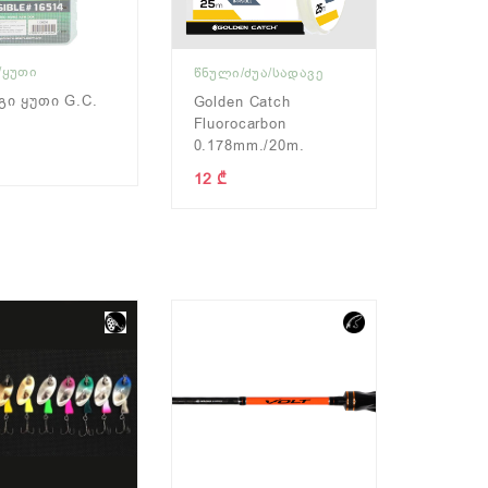
/ᲧᲣᲗᲘ
ᲬᲜᲣᲚᲘ/ᲫᲣᲐ/ᲡᲐᲓᲐᲕᲔ
ი Ყუთი G.C.
Golden Catch
Fluorocarbon
0.178mm./20m.
12 ₾