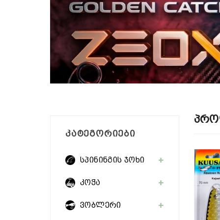
Პრო
ᲙᲐᲢᲔᲒᲝᲠᲘᲔᲑᲘ
სპინინგის ჯოხი
კოჭა
ვობლერი