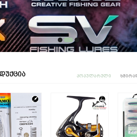
დუქცია
ᲞᲝᲞᲣᲚᲐᲠᲣᲚᲘ
ᲮᲨᲘᲠᲐ