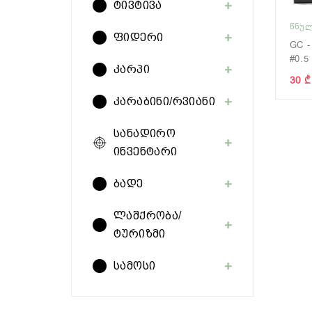
ტივტივა
ᲬᲜᲣᲚ
ფიდერი
GC -
#0.5
კარპი
30 ₾
კარაბინი/რვიანი
სანადირო
ინვენტარი
ბადე
ლაშქრობა/
ტურიზმი
სამოსი