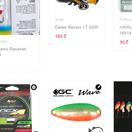
ᲙᲝᲭᲐ
ᲩᲐᲜᲗᲐ
Daiwa Revros LT 2500
Ორმაგ
16514
160 ₾
ᲧᲐᲚᲐ
30 ₾
samo Rasanen
0