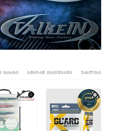
Დ ᲜᲐᲜᲐᲮᲘ
ᲮᲨᲘᲠᲐᲓ ᲒᲐᲧᲘᲓᲕᲐᲓᲘ
ᲣᲐᲮᲚᲔᲡᲘ