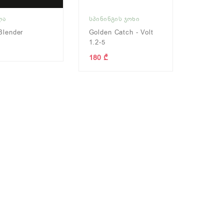
ᲚᲐ
ᲡᲞᲘᲜᲘᲜᲒᲘᲡ ᲯᲝᲮᲘ
Blender
Golden Catch - Volt
1.2-5
180 ₾