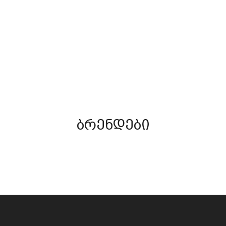
(46)
ᲖᲦᲕᲐᲖᲔ ᲗᲔᲕᲖᲐᲝᲑᲐ
ᲬᲜᲣᲚᲘ/ᲫᲣᲐ/ᲡᲐᲓᲐᲕ
ნახვა
ნახვა
ბრენდები