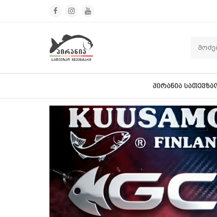
ᲞᲘᲠᲐᲜᲘᲐ ᲡᲐᲗᲔᲕᲖᲐ