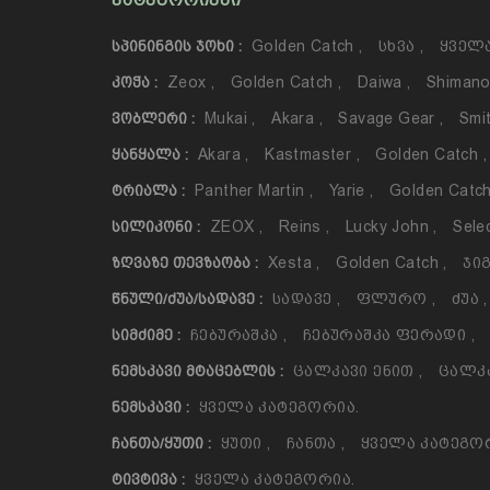
ᲙᲐᲢᲔᲒᲝᲠᲘᲔᲑᲘ
Golden Catch
,
Სხვა
,
Ყველა
ᲡᲞᲘᲜᲘᲜᲒᲘᲡ ᲯᲝᲮᲘ :
Zeox
,
Golden Catch
,
Daiwa
,
Shiman
ᲙᲝᲭᲐ :
Mukai
,
Akara
,
Savage Gear
,
Smi
ᲕᲝᲑᲚᲔᲠᲘ :
Akara
,
Kastmaster
,
Golden Catch
,
ᲧᲐᲜᲧᲐᲚᲐ :
Panther Martin
,
Yarie
,
Golden Catc
ᲢᲠᲘᲐᲚᲐ :
ZEOX
,
Reins
,
Lucky John
,
Sele
ᲡᲘᲚᲘᲙᲝᲜᲘ :
Xesta
,
Golden Catch
,
Ჯიგ
ᲖᲦᲕᲐᲖᲔ ᲗᲔᲕᲖᲐᲝᲑᲐ :
Სადავე
,
Ფლურო
,
Ძუა
,
ᲬᲜᲣᲚᲘ/ᲫᲣᲐ/ᲡᲐᲓᲐᲕᲔ :
Ჩებურაშკა
,
Ჩებურაშკა Ფერადი
,
ᲡᲘᲛᲫᲘᲛᲔ :
Ცალკავი Ენით
,
Ცალკ
ᲜᲔᲛᲡᲙᲐᲕᲘ ᲛᲢᲐᲪᲔᲑᲚᲘᲡ :
Ყველა Კატეგორია.
ᲜᲔᲛᲡᲙᲐᲕᲘ :
Ყუთი
,
Ჩანთა
,
Ყველა Კატეგო
ᲩᲐᲜᲗᲐ/ᲧᲣᲗᲘ :
Ყველა Კატეგორია.
ᲢᲘᲕᲢᲘᲕᲐ :