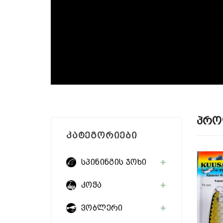
Პრო
ᲙᲐᲢᲔᲒᲝᲠᲘᲔᲑᲘ
სპინინგის ჯოხი
კოჭა
ვობლერი