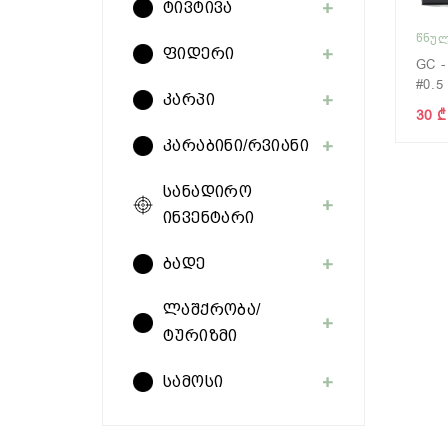
ტივტივა
ᲬᲜᲣᲚ
ფიდერი
GC -
#0.5
კარპი
30 ₾
კარაბინი/რვიანი
სანადირო
ინვენტარი
ბადე
ლაშქრობა/
ტურიზმი
სამოსი