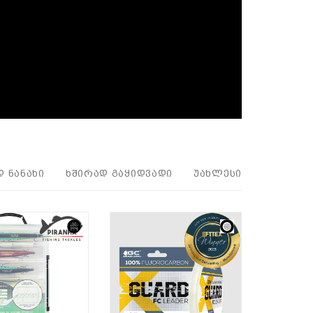
Დ ᲜᲐᲜᲐᲮᲘ
ᲮᲨᲘᲠᲐᲓ ᲒᲐᲧᲘᲓᲕᲐᲓᲘ
ᲣᲐᲮᲚᲔᲡᲘ