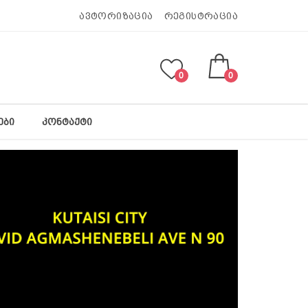
ავტორიზაცია
რეგისტრაცია
0
0
ᲔᲑᲘ
ᲙᲝᲜᲢᲐᲥᲢᲘ