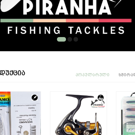
დუქცია
ᲞᲝᲞᲣᲚᲐᲠᲣᲚᲘ
ᲮᲨᲘᲠᲐ