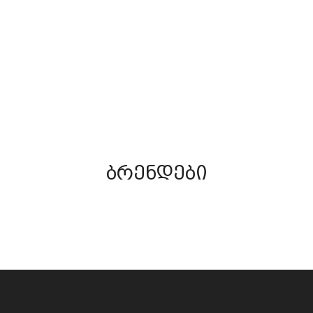
(66)
ᲧᲐᲜᲧᲐᲚᲐ
ᲢᲠᲘᲐᲚᲐ
ნახვა
ნახვა
ბრენდები