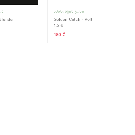
ᲚᲐ
ᲡᲞᲘᲜᲘᲜᲒᲘᲡ ᲯᲝᲮᲘ
Blender
Golden Catch - Volt
1.2-5
180 ₾