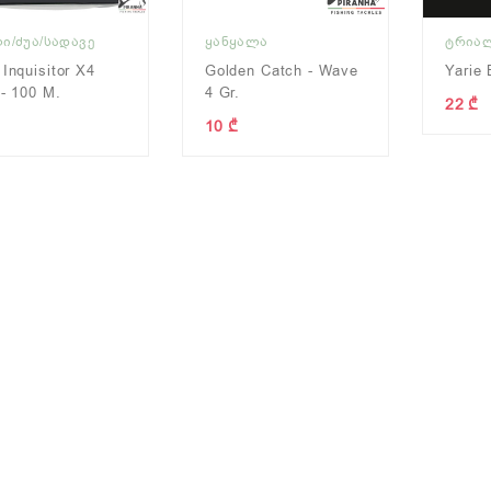
Ი/ᲫᲣᲐ/ᲡᲐᲓᲐᲕᲔ
ᲧᲐᲜᲧᲐᲚᲐ
ᲢᲠᲘᲐ
 Inquisitor X4
Golden Catch - Wave
Yarie 
 - 100 M.
4 Gr.
22 ₾
10 ₾