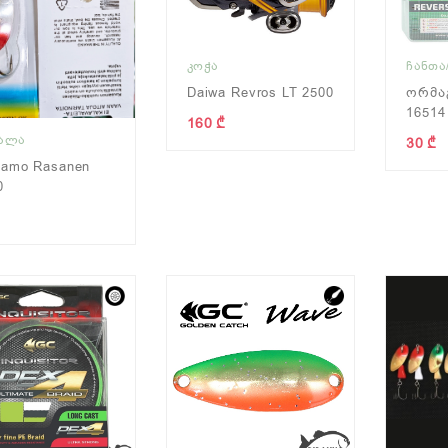
ᲙᲝᲭᲐ
ᲩᲐᲜᲗᲐ
Daiwa Revros LT 2500
Ორმაგ
16514
160 ₾
ᲧᲐᲚᲐ
30 ₾
samo Rasanen
0