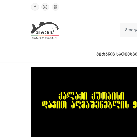
ᲞᲘᲠᲐᲜᲘᲐ ᲡᲐᲗᲔᲕᲖᲐ