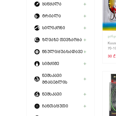
ყანყალა
ტრიალა
სილიკონი
ᲧᲐᲜ
ზღვაზე თევზაობა
Kuu
70-1
წნული/ძუა/სადავე
30 ₾
სიმძიმე
ნემსკავი
მტაცებლის
ნემსკავი
ჩანთა/ყუთი