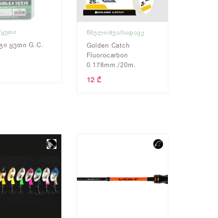
/ᲧᲣᲗᲘ
ᲬᲜᲣᲚᲘ/ᲫᲣᲐ/ᲡᲐᲓᲐᲕᲔ
ი Ყუთი G.C.
Golden Catch
Fluorocarbon
0.178mm./20m.
12 ₾