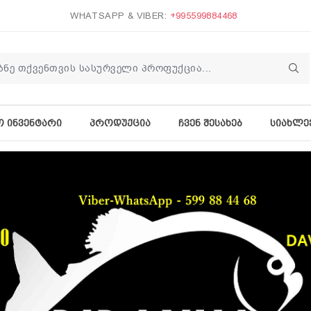
WHATSAPP & VIBER:
+995599884468
Ო ᲘᲜᲕᲔᲜᲢᲐᲠᲘ
ᲞᲠᲝᲓᲣᲥᲪᲘᲐ
ᲩᲕᲔᲜ ᲨᲔᲡᲐᲮᲔᲑ
ᲡᲘᲐᲮᲚᲔ