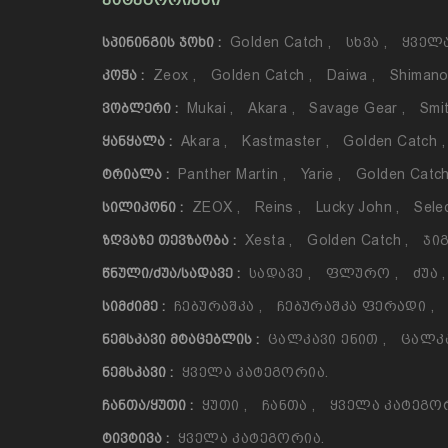
ᲙᲐᲢᲔᲒᲝᲠᲘᲔᲑᲘ
Golden Catch
,
Სხვა
,
Ყველა
ᲡᲞᲘᲜᲘᲜᲒᲘᲡ ᲯᲝᲮᲘ :
Zeox
,
Golden Catch
,
Daiwa
,
Shiman
ᲙᲝᲭᲐ :
Mukai
,
Akara
,
Savage Gear
,
Smi
ᲕᲝᲑᲚᲔᲠᲘ :
Akara
,
Kastmaster
,
Golden Catch
,
ᲧᲐᲜᲧᲐᲚᲐ :
Panther Martin
,
Yarie
,
Golden Catc
ᲢᲠᲘᲐᲚᲐ :
ZEOX
,
Reins
,
Lucky John
,
Sele
ᲡᲘᲚᲘᲙᲝᲜᲘ :
Xesta
,
Golden Catch
,
Ჯიგ
ᲖᲦᲕᲐᲖᲔ ᲗᲔᲕᲖᲐᲝᲑᲐ :
Სადავე
,
Ფლურო
,
Ძუა
,
ᲬᲜᲣᲚᲘ/ᲫᲣᲐ/ᲡᲐᲓᲐᲕᲔ :
Ჩებურაშკა
,
Ჩებურაშკა Ფერადი
,
ᲡᲘᲛᲫᲘᲛᲔ :
Ცალკავი Ენით
,
Ცალკ
ᲜᲔᲛᲡᲙᲐᲕᲘ ᲛᲢᲐᲪᲔᲑᲚᲘᲡ :
Ყველა Კატეგორია.
ᲜᲔᲛᲡᲙᲐᲕᲘ :
Ყუთი
,
Ჩანთა
,
Ყველა Კატეგო
ᲩᲐᲜᲗᲐ/ᲧᲣᲗᲘ :
Ყველა Კატეგორია.
ᲢᲘᲕᲢᲘᲕᲐ :